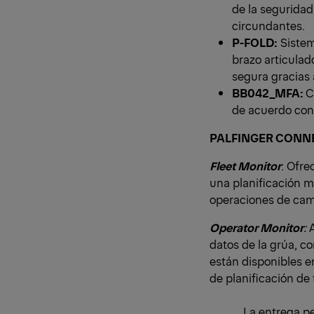
de la seguridad
circundantes.
P-FOLD:
Sistem
brazo articulad
segura gracias
BB042_MFA:
C
de acuerdo con
PALFINGER CONN
Fleet Monitor
: Ofre
una planificación m
operaciones de cami
Operator Monitor
:
A
datos de la grúa, co
están disponibles e
de planificación de
La entrega p