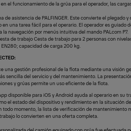
 en el funcionamiento de la grúa para el operador, las cargas
a de asistencia de PALFINGER. Este convierte el plegado y
o en una tarea fácil para el operario. El operador es guiado d
 a la navegación por menús intuitiva del mando PALcom P7.
esta de trabajo Cesta de trabajo para 2 personas con nivela
 EN280; capacidad de carga 200 kg.
ECTED:
ce una gestión profesional de la flota mediante una visión g
ás sencilla del servicio y del mantenimiento. La presentació
ones y grúas permite un uso eficiente de la flota.
pp disponible para iOS y Android ayuda al operario en su tra
mo el estado del dispositivo y rendimiento en la situación d
n todo momento, la lista de verificación de mantenimiento mó
 trabajo lo convierten en una oferta completa.
ersonalizada del camión equipado con grúa fue efectuada po