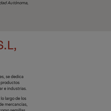
idad Autónoma,
.L,
es, se dedica
y productos
r e industrias.
lo largo de los
 de mercancías,
 como semillas,