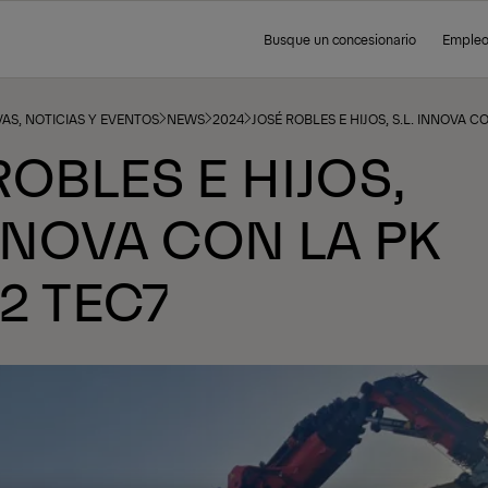
Busque un concesionario
Emple
AS, NOTICIAS Y EVENTOS
NEWS
2024
JOSÉ ROBLES E HIJOS, S.L. INNOVA C
ROBLES E HIJOS,
INNOVA CON LA PK
02 TEC7