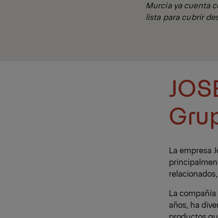
Murcia ya cuenta c
lista para cubrir de
JOSÉ
Grup
La empresa Jo
principalment
relacionados,
La compañía f
años, ha dive
productos quí