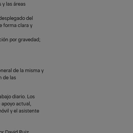
 y las áreas
 desplegado del
e forma clara y
ción por gravedad;
eneral de la misma y
n de las
bajo diario. Los
e apoyo actual,
vil y el asistente
r David Ruiz,