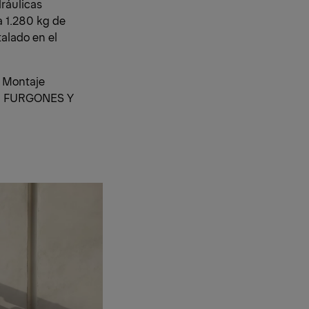
dráulicas
a 1.280 kg de
alado en el
e Montaje
sa, FURGONES Y