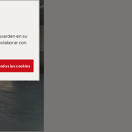
 guarden en su
 colaborar con
odas las cookies