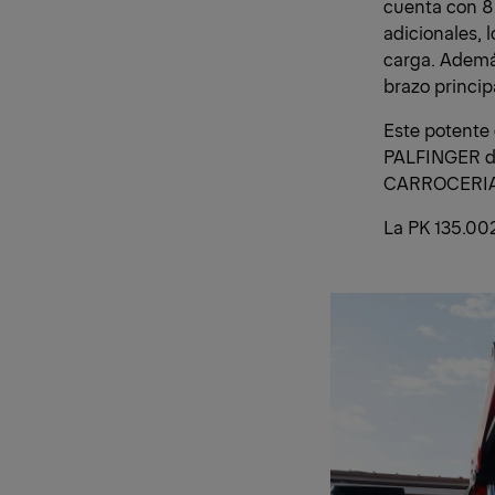
cuenta con 8 
adicionales, 
carga. Además
brazo princip
Este potente
PALFINGER de
CARROCERIA
La PK 135.002