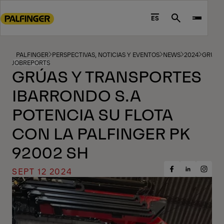
Go
to
ES
Search
main
content
Go
PALFINGER
PERSPECTIVAS, NOTICIAS Y EVENTOS
NEWS
2024
GRÚAS 
JOBREPORTS
to
GRÚAS Y TRANSPORTES
footer
IBARRONDO S.A
content
POTENCIA SU FLOTA
CON LA PALFINGER PK
92002 SH
SEPT 12 2024
Share
Share
Share
on
on
on
Facebook
Insta
LinkedIn