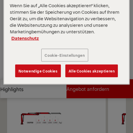
Wenn Sie auf „Alle Cookies akzeptieren“ klicken,
Technologien Epscope und Epslink sowie ein
stimmen Sie der Speicherung von Cookies auf Ihrem
Doppeldrehsystem.
Gerät zu, um die Websitenavigation zu verbessern,
*Je nach gewählter Variante und Ausrüstung.
die Websitenutzung zu analysieren und unsere
Diagramme öffnen
Marketingbemühungen zu unterstützen.
Datenschutz
Angebot anfordern
Cookie-Einstellungen
Angebot anfordern
Vertriebspartner finden
Notwendige Cookies
Alle Cookies akzeptieren
Vertriebspartner finden
Diagramme
Angebot anfordern
Highlights
Angebot anfordern
Highlights