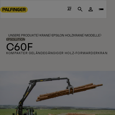
Go
to
AT
Search
main
content
Go
to
UNSERE PRODUKTE
KRANE
EPSILON HOLZKRANE
MODELLE
footer
EPSOLUTION
C60F
content
KOMPAKTER GELÄNDEGÄNGIGER HOLZ-FORWARDERKRAN