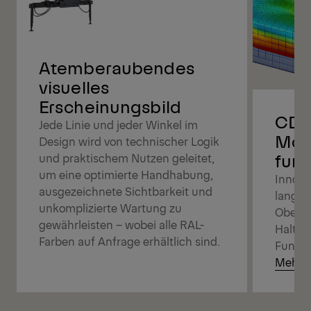
Atemberaubendes
visuelles
Erscheinungsbild
CDC,
Jede Linie und jeder Winkel im
Mod
Design wird von technischer Logik
funk
und praktischem Nutzen geleitet,
um eine optimierte Handhabung,
Innova
ausgezeichnete Sichtbarkeit und
langan
unkomplizierte Wartung zu
Oberfl
gewährleisten – wobei alle RAL-
Haltba
Farben auf Anfrage erhältlich sind.
Funktio
Mehr e