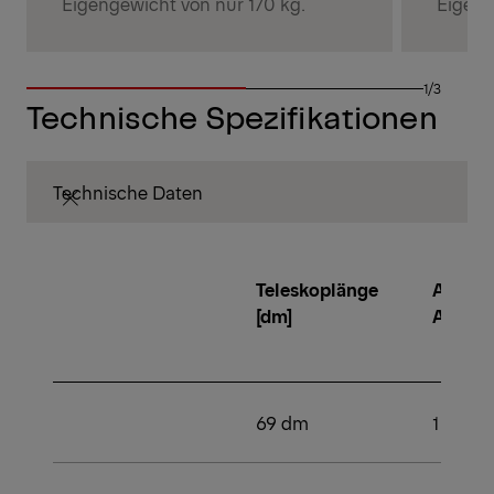
Eigengewicht von nur 170 kg.
Eigeng
1/3
Technische Spezifikationen
Technische Daten
Teleskoplänge
Anzahl
[dm]
Aussc
69 dm
1