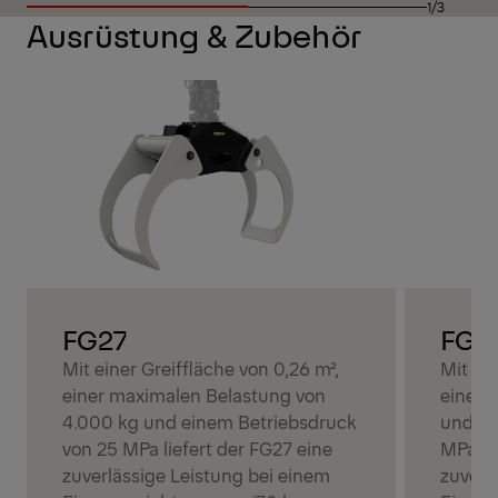
1/3
Ausrüstung & Zubehör
FG27
FG3
Mit einer Greiffläche von 0,26 m²,
Mit ein
einer maximalen Belastung von
einer 
4.000 kg und einem Betriebsdruck
und ei
von 25 MPa liefert der FG27 eine
MPa li
zuverlässige Leistung bei einem
zuverl