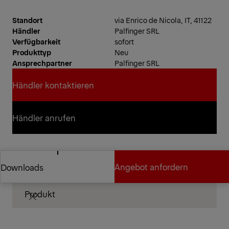
Standort
via Enrico de Nicola, IT, 41122
Händler
Palfinger SRL
Verfügbarkeit
sofort
Produkttyp
Neu
Ansprechpartner
Palfinger SRL
Händler kontaktieren
Händler kontaktieren
Händler anrufen
Händler anrufen
Technische Spezifikationen
Angebot anfordern
Downloads
Produkt
Angebot anfordern
Downloads