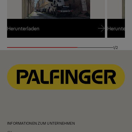
Herunterladen
Herunterl
Herunterladen
Herunterl
1/2
INFORMATIONEN ZUM UNTERNEHMEN