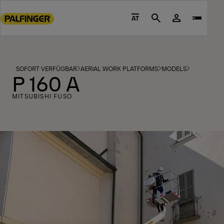
Go
to
AT
Search
main
content
Go
to
SOFORT VERFÜGBAR
AERIAL WORK PLATFORMS
MODELS
P 160 A
footer
content
MITSUBISHI FUSO