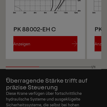
PK 88002-EH C
PK 
Anzeigen
Anzei
Anzeigen
Anzei
1/11
Überragende Stärke trifft auf
präzise Steuerung
Diese Krane verfügen über fortschrittliche
hydraulische Systeme und ausgeklügelte
Sicherheitssysteme, die selbst bei hohen