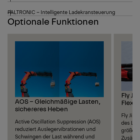
PALTRONIC – Intelligente Ladekransteuerung
Optionale Funktionen
Fly Ji
AOS – Gleichmäßige Lasten,
Flexibi
sichereres Heben
Fly Jib 
Active Oscillation Suppression (AOS)
des Lad
reduziert Auslegervibrationen und
größere
Schwingen der Last während und
Zusätzl