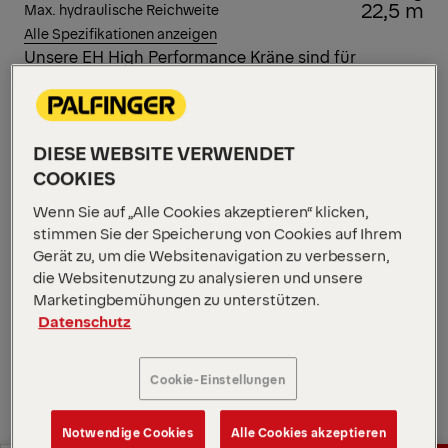
22,5 m
Max. hydraulische Reichweite
Alle Spezifikationen anzeigen
Unsere EH High Performance Kräne sind für
alltägliche Aufgaben konzipiert, die
Geschwindigkeit, Effizienz und Langlebigkeit
erfordern. Der PK 88002 EH vereint hohe Hubkraft
DIESE WEBSITE VERWENDET
selbst bei großen Reichweiten mit sicherer und
effizienter Handhabung. DPS Plus steigert die
COOKIES
Leistung des Fly-Jibs für präzises Heben, ideal für die
Wenn Sie auf „Alle Cookies akzeptieren“ klicken,
schweren Komponenten, die in der Energiebranche
stimmen Sie der Speicherung von Cookies auf Ihrem
üblich sind.
Gerät zu, um die Websitenavigation zu verbessern,
Diagramme öffnen
die Websitenutzung zu analysieren und unsere
Marketingbemühungen zu unterstützen.
Angebot anfordern
Datenschutz
Angebot anfordern
Vertriebspartner finden
Cookie-Einstellungen
Notwendige Cookies
Alle Cookies akzeptieren
Vertriebspartner finden