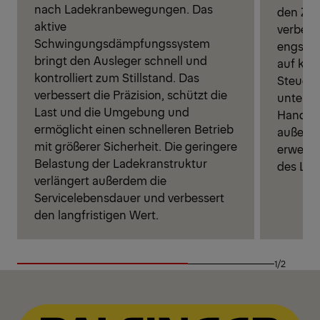
nach Ladekranbewegungen. Das
den Zug
aktive
verbess
Schwingungsdämpfungssystem
engstem
bringt den Ausleger schnell und
auf kom
kontrolliert zum Stillstand. Das
Steueru
verbessert die Präzision, schützt die
unterstü
Last und die Umgebung und
Handhab
ermöglicht einen schnelleren Betrieb
außer R
mit größerer Sicherheit. Die geringere
erweite
Belastung der Ladekranstruktur
des Lad
verlängert außerdem die
Servicelebensdauer und verbessert
den langfristigen Wert.
1/2