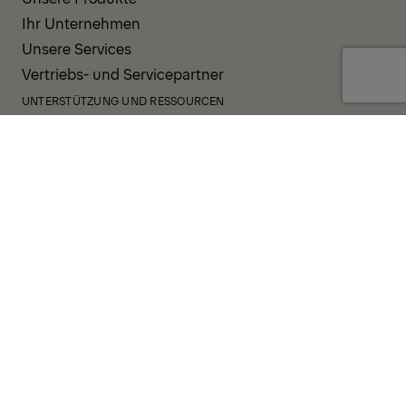
Ihr Unternehmen
Unsere Services
Vertriebs- und Servicepartner
UNTERSTÜTZUNG UND RESSOURCEN
PALDESK
Sofort verfügbar
Brand Portal
Fanshop
Operator Pool
ALLGEMEINE GESCHÄFTSBEDINGUNGEN
DATENSCHUTZRICHTLINIE
COOKIES
IMPRESSUM
HINWEISGEBERSYSTEM
VERHALTENSKODEX
VORFALLBENACHRICHTIGUNGSSYSTEM
UNTERNEHMENSRICHTLINIE
GOVERNANCE UND COMPLIANCE
© 2026 PALFINGER AG