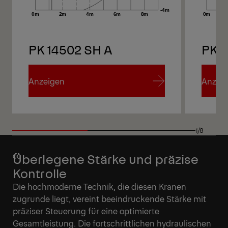
PK 14502 SH A
PK 1
Anzeigen
Anzei
Anzeigen
Anzei
1/8
Überlegene Stärke und präzise
Kontrolle
Die hochmoderne Technik, die diesen Kranen
zugrunde liegt, vereint beeindruckende Stärke mit
präziser Steuerung für eine optimierte
Gesamtleistung. Die fortschrittlichen hydraulischen