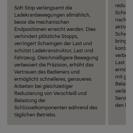
reduzie
Soft Stop verlangsamt die
Schwing
Ladekranbewegungen allmählich,
nach L
bevor die mechanischen
aktive
Endpositionen erreicht werden. Dies
Schwin
verhindert plötzliche Stopps,
bringt 
verringert Schwingen der Last und
kontroll
schützt Ladekranstruktur, Last und
verbesse
Fahrzeug. Gleichmäßigere Bewegung
Last u
verbessert die Präzision, erhöht das
ermögli
Vertrauen des Bedieners und
mit größ
ermöglicht schnelleres, genaueres
Belastu
Arbeiten bei gleichzeitiger
verläng
Reduzierung von Verschleiß und
Service
Belastung der
den lan
Schlüsselkomponenten während des
täglichen Betriebs.