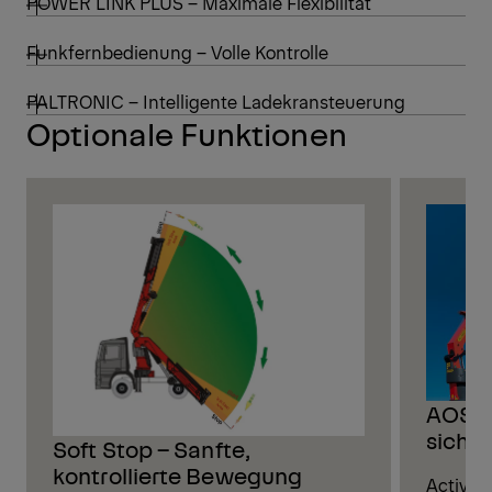
POWER LINK PLUS – Maximale Flexibilität
Funkfernbedienung – Volle Kontrolle
PALTRONIC – Intelligente Ladekransteuerung
Optionale Funktionen
AOS –
siche
Soft Stop – Sanfte,
kontrollierte Bewegung
Active 