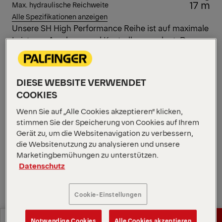
17 m
Max. hydraulische Reichweite
Alle Spezifikationen anzeigen
Unsere SH High Performance Reihe ist auf maximale
Leistung, Ausdauer und Kontrolle ausgelegt. Der
energieeffiziente PK 14502 SH verfügt über ein
intelligentes Design, das die Bewegungsgenauigkeit
und die Handhabung in einer Vielzahl kommerzieller
DIESE WEBSITE VERWENDET
Anwendungen optimiert. Power Link Plus ermöglicht
COOKIES
es diesem vielseitigen Kran, Lasten sicher durch
Türen und unter Überhänge zu manövrieren.
Wenn Sie auf „Alle Cookies akzeptieren“ klicken,
stimmen Sie der Speicherung von Cookies auf Ihrem
Diagramme öffnen
Gerät zu, um die Websitenavigation zu verbessern,
die Websitenutzung zu analysieren und unsere
Angebot anfordern
Marketingbemühungen zu unterstützen.
Datenschutz
Angebot anfordern
Vertriebspartner finden
Cookie-Einstellungen
Vertriebspartner finden
Diagramme
Notwendige Cookies
Alle Cookies akzeptieren