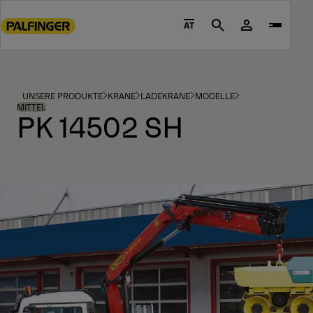
Go
to
AT
Search
main
content
Go
to
UNSERE PRODUKTE
KRANE
LADEKRANE
MODELLE
footer
MITTEL
PK 14502 SH
content