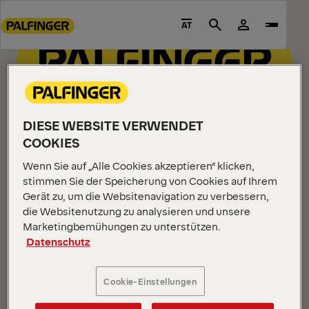
Go
to
AT
Search
main
content
Go
to
footer
content
DIESE WEBSITE VERWENDET
COOKIES
Wenn Sie auf „Alle Cookies akzeptieren“ klicken,
INFORMATIONEN ZUM UNTERNEHMEN
stimmen Sie der Speicherung von Cookies auf Ihrem
Über uns
Gerät zu, um die Websitenavigation zu verbessern,
die Websitenutzung zu analysieren und unsere
Neuigkeiten
Marketingbemühungen zu unterstützen.
Karriere
Datenschutz
Investoren
PRODUKTE UND SERVICE
Cookie-Einstellungen
Unsere Produkte