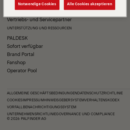
Ihr Unternehmen
Notwendige Cookies
Alle Cookies akzeptieren
Unsere Services
Vertriebs- und Servicepartner
UNTERSTÜTZUNG UND RESSOURCEN
PALDESK
Sofort verfügbar
Brand Portal
Fanshop
Operator Pool
ALLGEMEINE GESCHÄFTSBEDINGUNGEN
DATENSCHUTZRICHTLINIE
COOKIES
IMPRESSUM
HINWEISGEBERSYSTEM
VERHALTENSKODEX
VORFALLBENACHRICHTIGUNGSSYSTEM
UNTERNEHMENSRICHTLINIE
GOVERNANCE UND COMPLIANCE
© 2026 PALFINGER AG