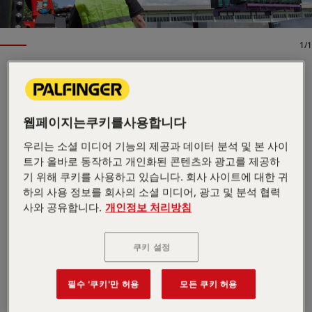
1/1
로더크레인
주요 사양
웹페이지는쿠키를사용합니다
8.1 mt
최대 인양 모멘트
5,700 kg
우리는 소셜 미디어 기능의 제공과 데이터 분석 및 본 사이
최대 인양 능력
11.8 m
트가 올바로 동작하고 개인화된 콘텐츠와 광고를 제공하
최대 유압 작업 반경
기 위해 쿠키를 사용하고 있습니다. 회사 사이트에 대한 귀
모든 사양 보기
하의 사용 정보를 회사의 소셜 미디어, 광고 및 분석 협력
SLD 제품군은 신뢰할 수 있는 기술과 내구성 있는 설계를
사와 공유합니다.
개인정보 처리방침
결합하여 가치 중심의 견고한 성능을 제공합니다. PK
8.501 SLD 3는 최적화된 마운팅과 경량 설계를 통해 실내
외에서 안정적인 정밀성을 제공합니다. 싱글 링크 시스템
쿠키 설정
이 섬세한 조작을 가능하게 해 천장이 낮은 환경에서도 붐
을 정확하게 움직일 수 있습니다.
필수 '쿠키'만 허용
모든 쿠키 허용
도면 열기