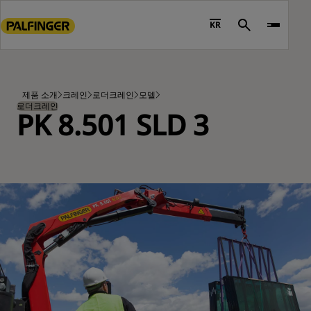
Go
to
KR
Search
main
content
Go
to
제품 소개
크레인
로더크레인
모델
footer
로더크레인
PK 8.501 SLD 3
content