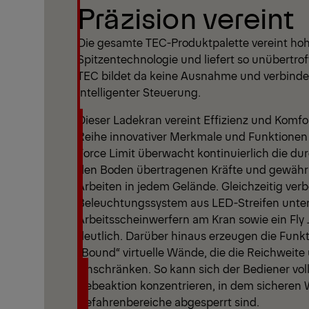
Präzision vereint
Die gesamte TEC-Produktpalette vereint hoh
Spitzentechnologie und liefert so unübertro
TEC bildet da keine Ausnahme und verbindet
intelligenter Steuerung.
Dieser Ladekran vereint Effizienz und Komfo
Reihe innovativer Merkmale und Funktionen 
Force Limit überwacht kontinuierlich die du
den Boden übertragenen Kräfte und gewährle
Arbeiten in jedem Gelände. Gleichzeitig ver
Beleuchtungssystem aus LED-Streifen unte
Arbeitsscheinwerfern am Kran sowie ein Fly J
deutlich. Darüber hinaus erzeugen die Funk
„Bound“ virtuelle Wände, die die Reichweit
einschränken. So kann sich der Bediener vol
Hebeaktion konzentrieren, in dem sicheren 
Gefahrenbereiche abgesperrt sind.