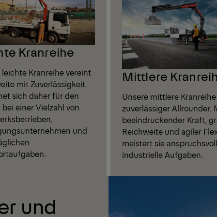
hte Kranreihe
leichte Kranreihe vereint
Mittlere Kranrei
ite mit Zuverlässigkeit.
net sich daher für den
Unsere mittlere Kranreihe 
 bei einer Vielzahl von
zuverlässiger Allrounder. 
rksbetrieben,
beeindruckender Kraft, g
gungsunternehmen und
Reichweite und agiler Flexi
täglichen
meistert sie anspruchsvol
ortaufgaben.
industrielle Aufgaben.
er und