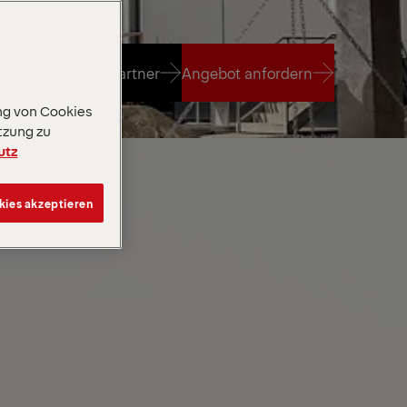
 einen Vertriebspartner
Angebot anfordern
ng von Cookies
tzung zu
 einen Vertriebspartner
Angebot anfordern
utz
kies akzeptieren