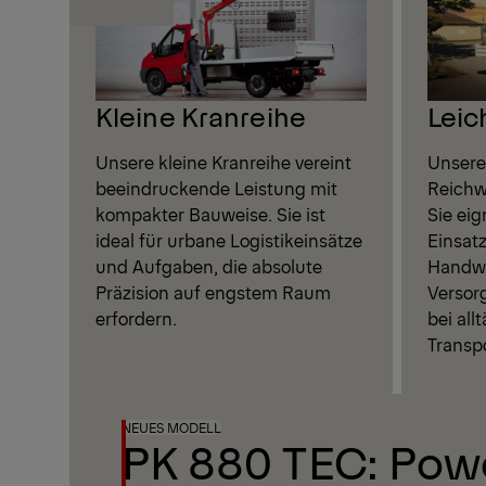
Kleine Kranreihe
Leic
Unsere kleine Kranreihe vereint
Unsere 
beeindruckende Leistung mit
Reichwe
kompakter Bauweise. Sie ist
Sie eig
ideal für urbane Logistikeinsätze
Einsatz
und Aufgaben, die absolute
Handwe
Präzision auf engstem Raum
Versor
erfordern.
bei all
Transp
NEUES MODELL
PK 880 TEC: Pow