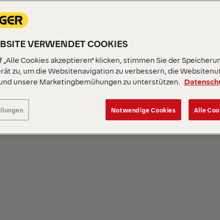
Branchen
Finden Sie
EBSITE VERWENDET COOKIES
 „Alle Cookies akzeptieren“ klicken, stimmen Sie der Speicheru
rät zu, um die Websitenavigation zu verbessern, die Websitenu
Finden Sie
 und unsere Marketingbemühungen zu unterstützen.
Datensch
ellungen
Notwendige Cookies
Alle Coo