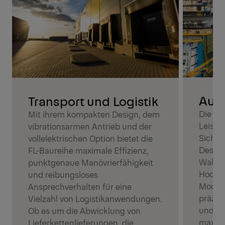
Auf
Transport und Logistik
Die FL
Mit ihrem kompakten Design, dem
Leistu
vibrationsarmen Antrieb und der
Sicher
vollelektrischen Option bietet die
Design
FL-Baureihe maximale Effizienz,
Wahl f
punktgenaue Manövrierfähigkeit
Hochb
und reibungsloses
Modell
Ansprechverhalten für eine
präzis
Vielzahl von Logistikanwendungen.
und be
Ob es um die Abwicklung von
maxima
Lieferkettenlieferungen, die