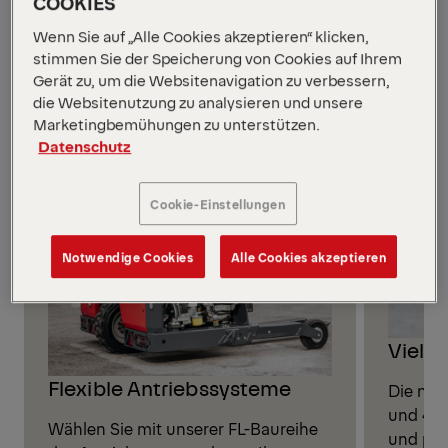
COOKIES
Ändern Sie Ihre Sichtweise
Wenn Sie auf „Alle Cookies akzeptieren“ klicken,
wie niemals zuvor
stimmen Sie der Speicherung von Cookies auf Ihrem
Gerät zu, um die Websitenavigation zu verbessern,
Alle Modelle anzeigen
die Websitenutzung zu analysieren und unsere
Marketingbemühungen zu unterstützen.
Datenschutz
Cookie-Einstellungen
Notwendige Cookies
Alle Cookies akzeptieren
Vielse
Flexible Antriebssysteme
Die neu
und 4-W
Wählen Sie mit unserer FL-Baureihe
und pas