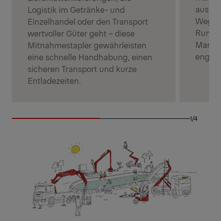
aus, w
Logistik im Getränke- und
Wege-S
Einzelhandel oder den Transport
Rundum
wertvoller Güter geht – diese
Manövr
Mitnahmestapler gewährleisten
engste
eine schnelle Handhabung, einen
sicheren Transport und kurze
Entladezeiten.
1/4