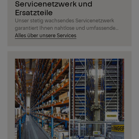
Servicenetzwerk und
Ersatzteile
Unser stetig wachsendes Servicenetzwerk
garantiert Ihnen nahtlose und umfassende
Unterstützung, wann immer Sie diese
Alles über unsere Services
benötigen.