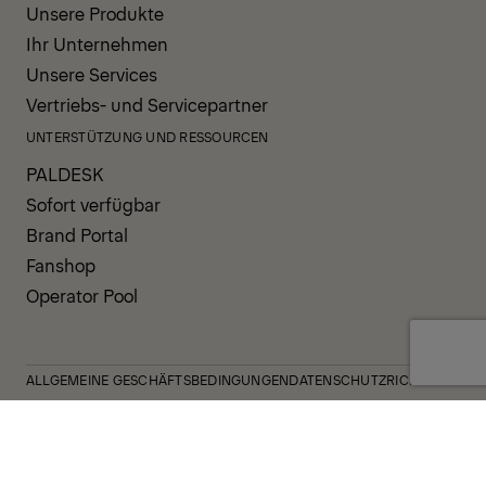
Unsere Produkte
Ihr Unternehmen
Unsere Services
Vertriebs- und Servicepartner
UNTERSTÜTZUNG UND RESSOURCEN
PALDESK
Sofort verfügbar
Brand Portal
Fanshop
Operator Pool
ALLGEMEINE GESCHÄFTSBEDINGUNGEN
DATENSCHUTZRICHTLINIE
COOKIES
IMPRESSUM
HINWEISGEBERSYSTEM
VERHALTENSKODEX
VORFALLBENACHRICHTIGUNGSSYSTEM
UNTERNEHMENSRICHTLINIE
GOVERNANCE UND COMPLIANCE
© 2026 PALFINGER AG