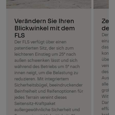
Verändern Sie Ihren
Zent
Blickwinkel mit dem
dem
FLS
Der FL
einziga
Der FLS verfügt über einen
das Ko
patentierten Sitz, der sich zum
konzen
leichteren Einstieg um 25° nach
überr
außen schwenken lässt und sich
vereint
während des Betriebs um 5° nach
des FL
innen neigt, um die Belastung zu
Aussich
reduzieren. Mit integriertem
alle R
Sicherheitsbügel, beeindruckender
große 
Beinfreiheit und Reifenoptionen für
Witter
jedes Terrain vereint dieses
Dank s
Seitensitz-Kraftpaket
effizi
außergewöhnliche Sicherheit und
kraftv