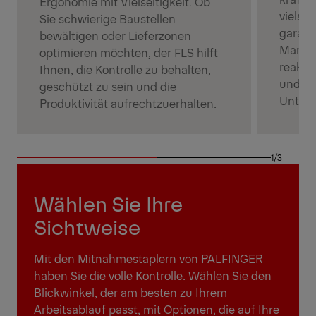
Ergonomie mit Vielseitigkeit. Ob
vielse
Sie schwierige Baustellen
garant
bewältigen oder Lieferzonen
Manövr
optimieren möchten, der FLS hilft
reakti
Ihnen, die Kontrolle zu behalten,
und pe
geschützt zu sein und die
Unterg
Produktivität aufrechtzuerhalten.
1/3
Wählen Sie Ihre
Sichtweise
Mit den Mitnahmestaplern von PALFINGER
haben Sie die volle Kontrolle. Wählen Sie den
Blickwinkel, der am besten zu Ihrem
Arbeitsablauf passt, mit Optionen, die auf Ihre