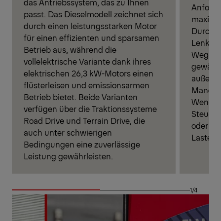
das Antriebssystem, das zu Ihnen
Anforde
passt. Das Dieselmodell zeichnet sich
maximale
durch einen leistungsstarken Motor
Durch d
für einen effizienten und sparsamen
Lenkein
Betrieb aus, während die
Wege-S
vollelektrische Variante dank ihres
gewährl
elektrischen 26,3 kW-Motors einen
außerg
flüsterleisen und emissionsarmen
Manövri
Betrieb bietet. Beide Varianten
Wendekr
verfügen über die Traktionssysteme
Steueru
Road Drive und Terrain Drive, die
oder be
auch unter schwierigen
Lasten.
Bedingungen eine zuverlässige
Leistung gewährleisten.
1/4