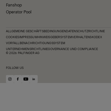
Fanshop
Operator Pool
ALLGEMEINE GESCHÄFTSBEDINGUNGEN
DATENSCHUTZRICHTLINIE
COOKIES
IMPRESSUM
HINWEISGEBERSYSTEM
VERHALTENSKODEX
VORFALLBENACHRICHTIGUNGSSYSTEM
UNTERNEHMENSRICHTLINIE
GOVERNANCE UND COMPLIANCE
© 2026 PALFINGER AG
FOLLOW US
instagram
facebook
youtube
linkedin