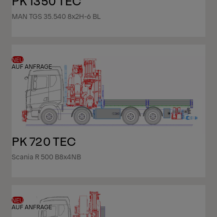
PK 1350 TEC
MAN TGS 35.540 8x2H-6 BL
NEU
AUF ANFRAGE
PK 720 TEC
Scania R 500 B8x4NB
NEU
AUF ANFRAGE