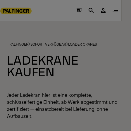
Go
to
EU
Search
main
content
Go
to
PALFINGER
SOFORT VERFÜGBAR
LOADER CRANES
footer
content
LADEKRANE
KAUFEN
Jeder Ladekran hier ist eine komplette,
schlüsselfertige Einheit, ab Werk abgestimmt und
zertifiziert — einsatzbereit bei Lieferung, ohne
Aufbauzeit.