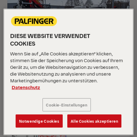
DIESE WEBSITE VERWENDET
COOKIES
Wenn Sie auf „Alle Cookies akzeptieren“ klicken,
stimmen Sie der Speicherung von Cookies auf Ihrem
Gerät zu, um die Websitenavigation zu verbessern,
die Websitenutzung zu analysieren und unsere
PK 24.001 SLD5
Marketingbemühungen zu unterstützen.
Scania G 420 B6x2*4 NB
Datenschutz
Cookie-Einstellungen
NEU
AUF ANFRAGE
Notwendige Cookies
Alle Cookies akzeptieren