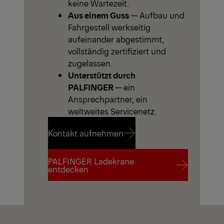
keine Wartezeit.
Aus einem Guss
— Aufbau und
Fahrgestell werkseitig
aufeinander abgestimmt,
vollständig zertifiziert und
zugelassen.
Unterstützt durch
PALFINGER
— ein
Ansprechpartner, ein
weltweites Servicenetz.
Kontakt aufnehmen
PALFINGER Ladekrane
Kontakt aufnehmen
entdecken
PALFINGER Ladekrane
entdecken