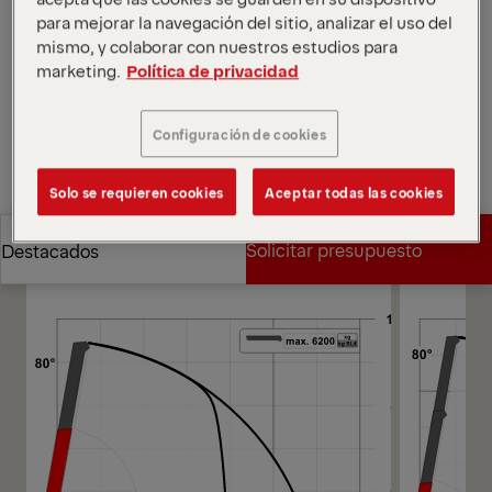
para mejorar la navegación del sitio, analizar el uso del
Abrir diagramas
mismo, y colaborar con nuestros estudios para
marketing.
Política de privacidad
Solicitar presupuesto
Configuración de cookies
Solicitar presupuesto
Encontrar socio comercial
Solo se requieren cookies
Aceptar todas las cookies
Encontrar socio comercial
Diagramas
Solicitar presupuesto
Destacados
Solicitar presupuesto
Destacados