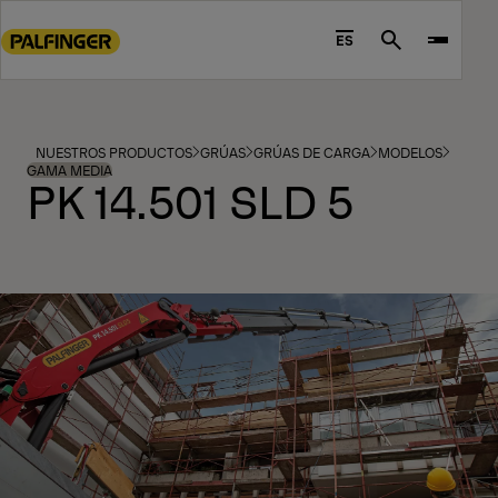
Go
to
ES
Search
main
content
Go
to
NUESTROS PRODUCTOS
GRÚAS
GRÚAS DE CARGA
MODELOS
footer
GAMA MEDIA
PK 14.501 SLD 5
content