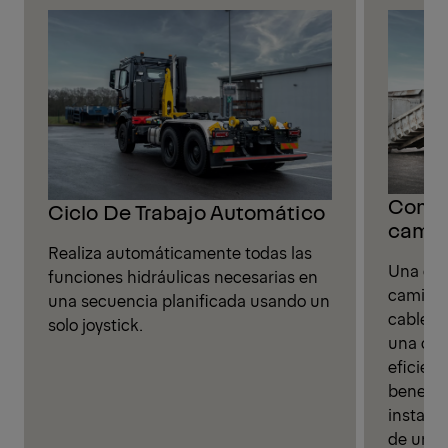
Comun
Ciclo De Trabajo Automático
camio
Realiza automáticamente todas las
Una con
funciones hidráulicas necesarias en
camión y
una secuencia planificada usando un
cablead
solo joystick.
una con
eficient
benefic
instalac
de una 