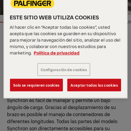
ESTE SITIO WEB UTILIZA COOKIES
1/7
Al hacer clic en “Aceptar todas las cookies”, usted
acepta que las cookies se guarden en su dispositivo
para mejorar la navegación del sitio, analizar el uso del
Especificaciones clave
mismo, y colaborar con nuestros estudios para
marketing.
Política de privacidad
10 t
Capacidad de carga máxima
3500 - 4250
Longitud mínima y máxima de la
mmm
unidad
Configuración de cookies
2800 - 5200
Longitud mínima y máxima del
mm
contenedor
Solo se requieren cookies
Aceptar todas las cookies
Ver todas las especificaciones
Gracias a su particular cinemática, el modelo
Synchron es fácil de manejar y permite un bajo
ángulo de carga. Gracias al desplazamiento de su
brazo es posible el manejo de contenedores de
diferentes longitudes. Todas las partes del modelo
Synchron son directamente accesibles para su