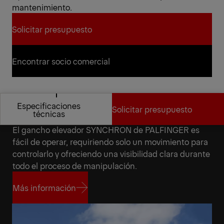
mantenimiento.
Solicitar presupuesto
Solicitar presupuesto
Encontrar socio comercial
Encontrar socio comercial
Especificaciones
Solicitar presupuesto
Manipulación fácil
técnicas
El gancho elevador SYNCHRON de PALFINGER es
Especificaciones
Solicitar presupuesto
fácil de operar, requiriendo solo un movimiento para
técnicas
controlarlo y ofreciendo una visibilidad clara durante
todo el proceso de manipulación.
Más información
Más información