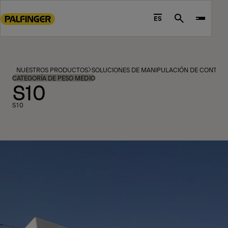
Go
to
ES
Search
main
content
Go
to
NUESTROS PRODUCTOS
SOLUCIONES DE MANIPULACIÓN DE CONTEN
footer
CATEGORÍA DE PESO MEDIO
S10
content
S10