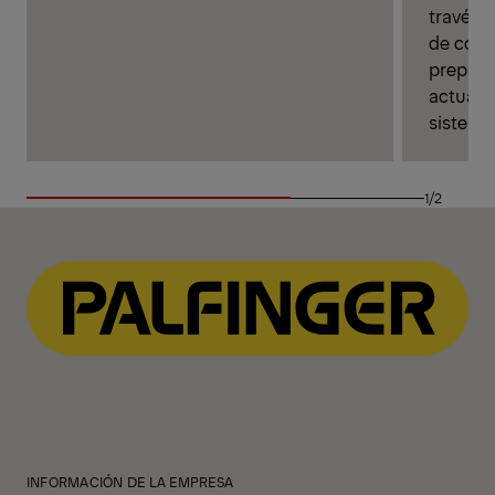
través 
de comu
prepara
actuali
sistema
1/2
INFORMACIÓN DE LA EMPRESA