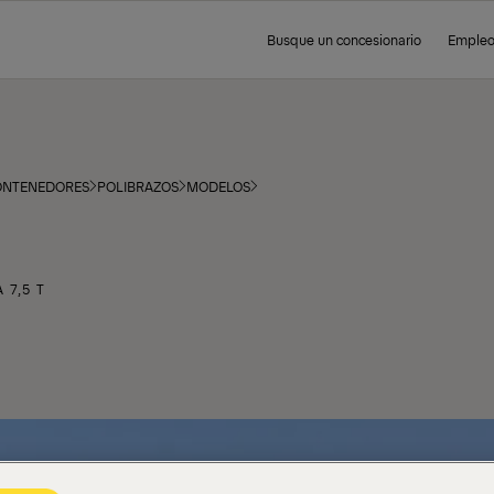
Busque un concesionario
Emple
CONTENEDORES
POLIBRAZOS
MODELOS
 7,5 T