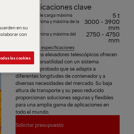
Especificaciones clave
5 t
Capacidad de carga máxima
3000 - 3900
Longitud mínima y máxima de la
mm
 guarden en su
unidad
2750 - 4750
 colaborar con
Longitud mínima y máxima del
mm
contenedor
Ver todas las especificaciones
Los ganchos elevadores telescópicos ofrecen
odas las cookies
una gran versatilidad con un sistema
deslizante probado que se adapta a
diferentes longitudes de contenedor y a
diversas necesidades del mercado. Su baja
altura de transporte y su peso reducido
proporcionan soluciones seguras y flexibles
para una amplia gama de aplicaciones en
todo el mundo.
Solicitar presupuesto