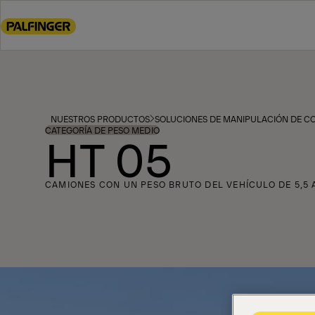
Go
to
main
content
Go
to
footer
NUESTROS PRODUCTOS
SOLUCIONES DE MANIPULACIÓN DE 
content
CATEGORÍA DE PESO MEDIO
HT 05
CAMIONES CON UN PESO BRUTO DEL VEHÍCULO DE 5,5 A