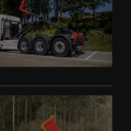
guiente
guiente