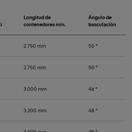
Longitud de
Ángulo de
i
contenedores min.
basculación
2.750 mm
50 °
2.750 mm
50 °
3.000 mm
46 °
3.200 mm
48 °
3.400 mm
45 °