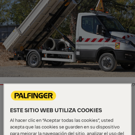
1/7
Especificaciones clave
ESTE SITIO WEB UTILIZA COOKIES
3 t
Capacidad de carga máxima
Al hacer clic en “Aceptar todas las cookies”, usted
2360 - 3110
Longitud mínima y máxima de la
acepta que las cookies se guarden en su dispositivo
mm
unidad
para mejorar la navegación del sitio, analizar el uso del