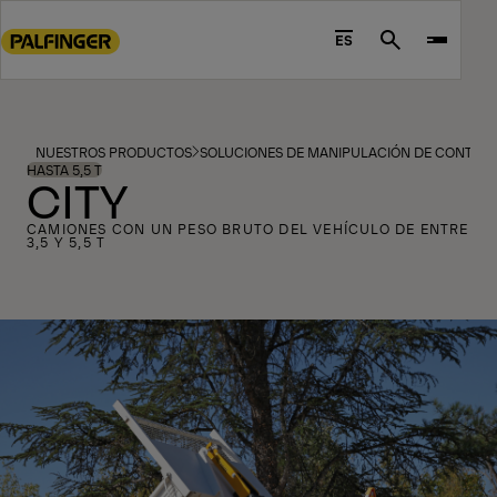
Go
to
ES
Search
main
content
Go
to
NUESTROS PRODUCTOS
SOLUCIONES DE MANIPULACIÓN DE CONTEN
footer
HASTA 5,5 T
CITY
content
CAMIONES CON UN PESO BRUTO DEL VEHÍCULO DE ENTRE
3,5 Y 5,5 T