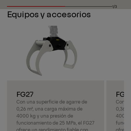
1/3
Equipos y accesorios
FG27
FG3
Con una superficie de agarre de
Con un
0,26 m², una carga máxima de
0,36 m
4000 kg y una presión de
4000 k
funcionamiento de 25 MPa, el FG27
funcio
ofrece un rendimiento fiable con
ofrece