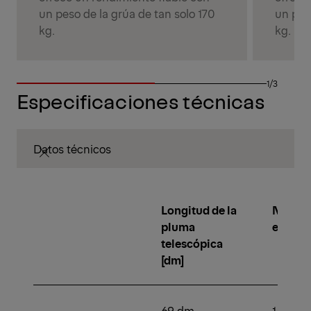
un peso de la grúa de tan solo 170
un pes
kg.
kg.
1/3
Especificaciones técnicas
Datos técnicos
Longitud de la
Númer
pluma
extens
telescópica
[dm]
69 dm
1