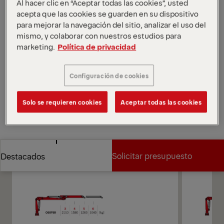
Al hacer clic en “Aceptar todas las cookies”, usted
está disponible en dos longitudes de brazo: 6,9 m y
acepta que las cookies se guarden en su dispositivo
8,6 m. La C60F cuenta con las tecnologías Epscope y
para mejorar la navegación del sitio, analizar el uso del
Epslink, así como con un sistema de giro doble.
mismo, y colaborar con nuestros estudios para
*Según la variante y el equipamiento seleccionados.
marketing.
Política de privacidad
Abrir diagramas
Solicitar presupuesto
Configuración de cookies
Solo se requieren cookies
Aceptar todas las cookies
Solicitar presupuesto
Encontrar socio comercial
Encontrar socio comercial
Diagramas
Solicitar presupuesto
Destacados
Solicitar presupuesto
Destacados