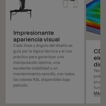
Impresionante
apariencia visual
Cada línea y ángulo del diseño se
CDC
guía por la lógica técnica y el uso
elem
práctico para garantizar una
manipulación óptima, una
dise
excelente visibilidad y un
Tecnol
mantenimiento sencillo, con todos
protec
los colores RAL disponibles bajo
prueba
petición.
funcio
Más in