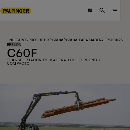
Go
to
ES
Search
main
content
Go
to
NUESTROS PRODUCTOS
GRÚAS
GRÚAS PARA MADERA EPSILON
MOD
footer
EPSILON
C60F
content
TRANSPORTADOR DE MADERA TODOTERRENO Y
COMPACTO