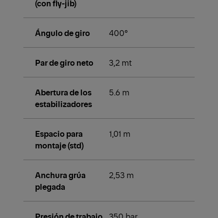
(con fly-jib)
Ángulo de giro
400°
Par de giro neto
3,2 mt
Abertura de los
5.6 m
estabilizadores
Espacio para
1,01 m
montaje (std)
Anchura grúa
2,53 m
plegada
Presión de trabajo
350 bar