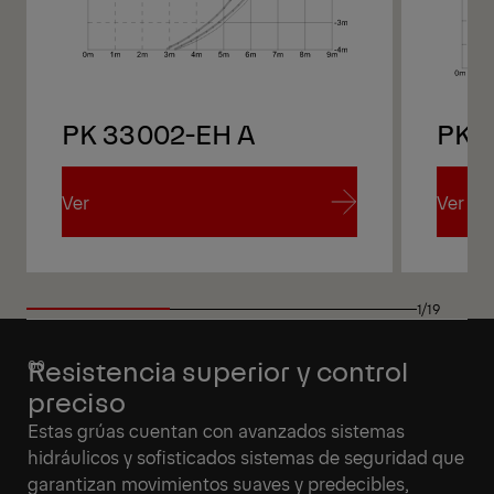
PK 33002-EH A
PK 
Ver
Ver
Ver
Ver
1/19
Resistencia superior y control
preciso
Estas grúas cuentan con avanzados sistemas
hidráulicos y sofisticados sistemas de seguridad que
garantizan movimientos suaves y predecibles,