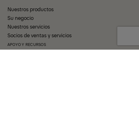
Nuestros productos
Su negocio
Nuestros servicios
Socios de ventas y servicios
APOYO Y RECURSOS
PALDESK
Inventario
Brand Portal
Tienda de fans
Operator Pool
TÉRMINOS Y CONDICIONES
POLÍTICA DE PRIVACIDAD
COOKIES
AVISO LEGAL
LÍNEA DE INTEGRIDAD
CÓDIGO DE CONDUCTA
SISTEMA DE NOTIFICACIÓN DE INCIDENTES
POLÍTICA CORPORATIVA
GOBERNANZA Y CUMPLIMIENTO