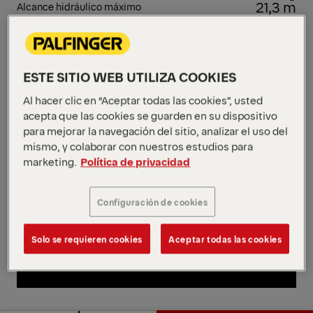
21,3 m
Alcance hidráulico máximo
Ver todas las especificaciones
Nuestras grúas EH High Performance están
diseñadas para tareas cotidianas que requieren
velocidad, eficiencia y durabilidad. La PK 33002 EH
ESTE SITIO WEB UTILIZA COOKIES
se desenvuelve con soltura en una amplia variedad
Al hacer clic en “Aceptar todas las cookies”, usted
de situaciones, garantizando un control constante y
acepta que las cookies se guarden en su dispositivo
una manipulación predecible. El sistema DPS Plus
para mejorar la navegación del sitio, analizar el uso del
optimiza la presión hidráulica para el funcionamiento
mismo, y colaborar con nuestros estudios para
del brazo voladizo, lo que resulta ideal para trabajar
marketing.
Política de privacidad
en tejados de gran altura.
Abrir diagramas
Configuración de cookies
Solicitar presupuesto
Solo se requieren cookies
Aceptar todas las cookies
Solicitar presupuesto
Encontrar socio comercial
Encontrar socio comercial