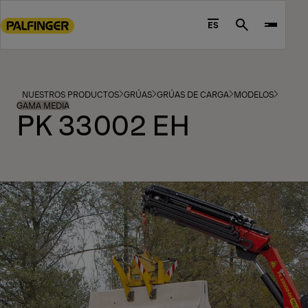
Go
to
ES
Search
main
content
Go
to
NUESTROS PRODUCTOS
GRÚAS
GRÚAS DE CARGA
MODELOS
footer
GAMA MEDIA
PK 33002 EH
content