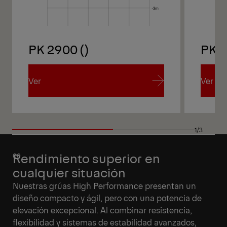
PK 2900 ()
PK 
Ver
Ver
Ver
Ver
1/3
Rendimiento superior en
cualquier situación
Nuestras grúas High Performance presentan un
diseño compacto y ágil, pero con una potencia de
elevación excepcional. Al combinar resistencia,
flexibilidad y sistemas de estabilidad avanzados,