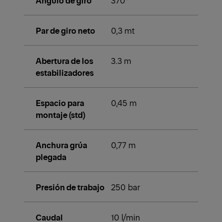
Ángulo de giro
370°
Par de giro neto
0,3 mt
Abertura de los
3.3 m
estabilizadores
Espacio para
0,45 m
montaje (std)
Anchura grúa
0,77 m
plegada
Presión de trabajo
250 bar
Caudal
10 l/min