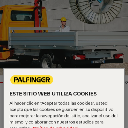
1/2
ESTE SITIO WEB UTILIZA COOKIES
GRÚAS ARTICULADAS
Al hacer clic en “Aceptar todas las cookies”, usted
Especificaciones clave
acepta que las cookies se guarden en su dispositivo
para mejorar la navegación del sitio, analizar el uso del
2,5 mt
Momento máximo de elevación
mismo, y colaborar con nuestros estudios para
990 kg
Capacidad máxima de carga
marketing.
Política de privacidad