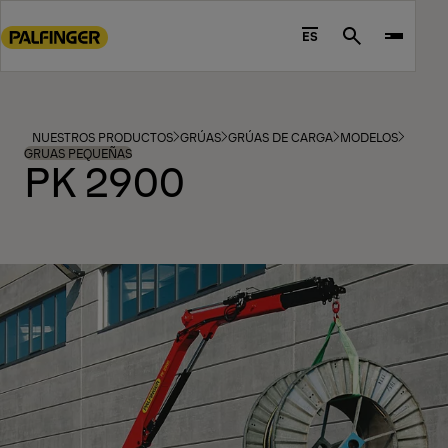
Go
to
ES
Search
main
content
Go
to
NUESTROS PRODUCTOS
GRÚAS
GRÚAS DE CARGA
MODELOS
footer
GRUAS PEQUEÑAS
PK 2900
content