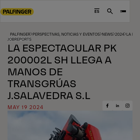
Go
to
ES
Search
main
content
Go
PALFINGER
PERSPECTIVAS, NOTICIAS Y EVENTOS
NEWS
2024
LA ESP
JOBREPORTS
to
LA ESPECTACULAR PK
footer
200002L SH LLEGA A
content
MANOS DE
TRANSGRÚAS
J.SALAVEDRA S.L
MAY 19 2024
Share
Share
Share
on
on
on
Facebook
Insta
LinkedIn