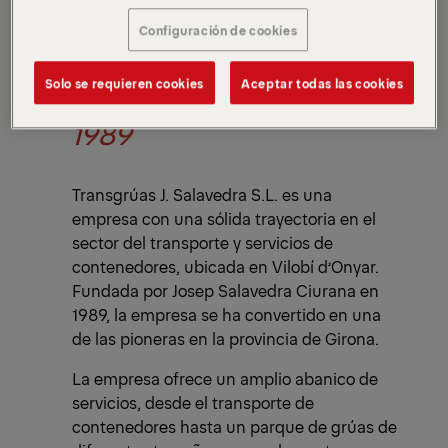
Configuración de cookies
TRANSGRÚAS J
Solo se requieren cookies
Aceptar todas las cookies
SALAVEDRA S.L, DESDE
1989
Transgrúas J. Salavedra S.L. es una
empresa con una sólida trayectoria en el
sector del transporte y servicios de
contenedores, ubicada en Vilobí d’Onyar.
Fundada por Josep Salavedra Ciurana en
1989, la empresa se ha convertido en una
de las pioneras en la provincia de Girona.
La empresa ofrece un amplio abanico de
servicios, desde el transporte de
contenedores hasta un parque de grúas de