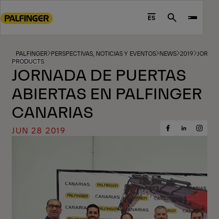
Go
to
ES
Search
main
content
Go
PALFINGER
PERSPECTIVAS, NOTICIAS Y EVENTOS
NEWS
2019
JORNAD
PRODUCTS
to
JORNADA DE PUERTAS
footer
ABIERTAS EN PALFINGER
content
CANARIAS
JUN 28 2019
Share
Share
Share
on
on
on
Facebook
Insta
LinkedIn