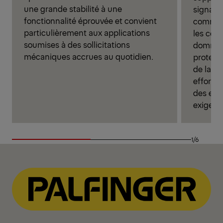
une grande stabilité à une
signalis
fonctionnalité éprouvée et convient
comman
particulièrement aux applications
les com
soumises à des sollicitations
dommage
mécaniques accrues au quotidien.
protect
de la pl
efforts
des env
exigean
1/6