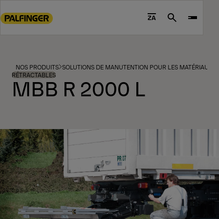
Go
to
ZA
Search
main
content
Go
to
NOS PRODUITS
SOLUTIONS DE MANUTENTION POUR LES MATÉRIAUX ET
footer
RÉTRACTABLES
MBB R 2000 L
content