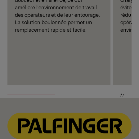
améliore l'environnement de travail
évite le
des opérateurs et de leur entourage.
réduire 
La solution boulonnée permet un
opérate
remplacement rapide et facile.
environ
1/7