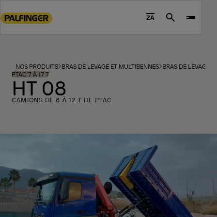
Go
to
ZA
Search
main
content
Go
to
NOS PRODUITS
BRAS DE LEVAGE ET MULTIBENNES
BRAS DE LEVAGE
footer
PTAC 7 À 17 T
HT 08
content
CAMIONS DE 8 À 12 T DE PTAC