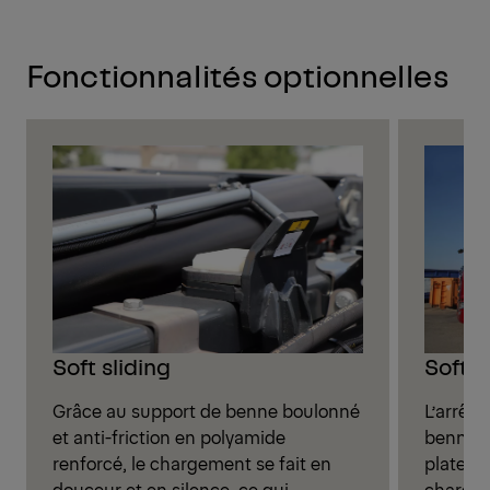
Fonctionnalités optionnelles
Soft sliding
Soft s
Grâce au support de benne boulonné
L’arrêt 
et anti-friction en polyamide
benne s
renforcé, le chargement se fait en
plateau
douceur et en silence, ce qui
chargem