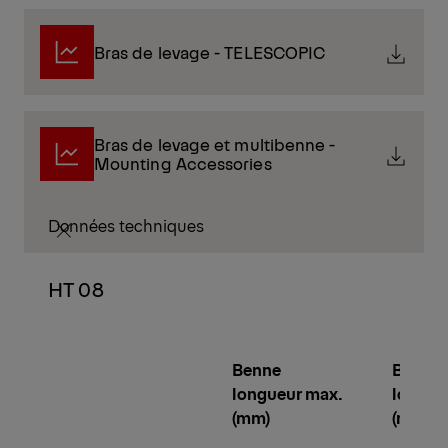
Bras de levage - TELESCOPIC
Bras de levage et multibenne -
Mounting Accessories
Données techniques
HT 08
Benne
Benne
longueur max.
longue
(mm)
(mm)