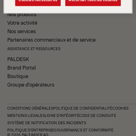
PRODUITS ET SERVICES
Nos produits
Votre activité
Nos services
Partenaires commerciaux et de service
ASSISTANCE ET RESSOURCES
PALDESK
Brand Portal
Boutique
Groupe d'opérateurs
CONDITIONS GÉNÉRALES
POLITIQUE DE CONFIDENTIALITÉ
COOKIES
MENTIONS-LEGALES
LIGNE D’INTÉGRITÉ
CODE DE CONDUITE
SYSTÈME DE NOTIFICATION DES INCIDENTS
POLITIQUE D'ENTREPRISE
GOUVERNANCE ET CONFORMITÉ
© 2026 PALFINGER AG