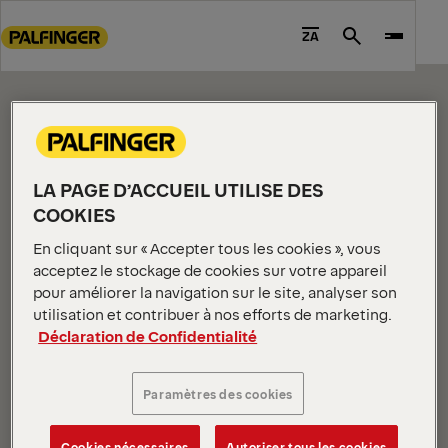
CONTENT PAGE
Go
to
ZA
Search
Please edit me.
main
content
Go
to
footer
content
LA PAGE D’ACCUEIL UTILISE DES
COOKIES
En cliquant sur « Accepter tous les cookies », vous
acceptez le stockage de cookies sur votre appareil
pour améliorer la navigation sur le site, analyser son
utilisation et contribuer à nos efforts de marketing.
INFORMATIONS SUR L'ENTREPRISE
Déclaration de Confidentialité
À propos de nous
Actualités
Paramètres des cookies
Carrieres
Investisseurs
Cookies nécessaires
Autoriser tous les cookies