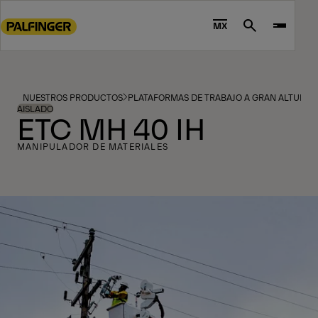
Go
to
MX
Search
main
content
Go
to
NUESTROS PRODUCTOS
PLATAFORMAS DE TRABAJO A GRAN ALTURA
footer
AISLADO
ETC MH 40 IH
content
MANIPULADOR DE MATERIALES