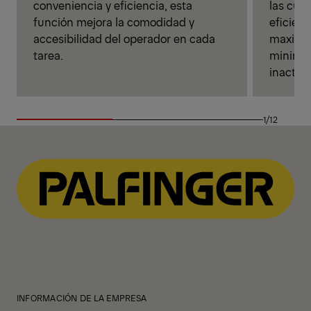
conveniencia y eficiencia, esta
las cuad
función mejora la comodidad y
eficien
accesibilidad del operador en cada
maximiz
tarea.
minimiz
inactivi
1/12
INFORMACIÓN DE LA EMPRESA