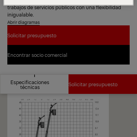
trabajos de servicios públicos con una flexibilidad
inigualable.
Abrir diagramas
Solicitar presupuesto
Solicitar presupuesto
Encontrar socio comercial
Encontrar socio comercial
Diagramas
Especificaciones
Solicitar presupuesto
técnicas
Especificaciones
Solicitar presupuesto
técnicas