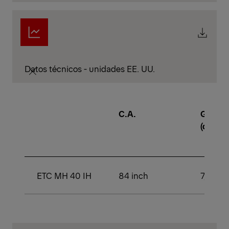
Datos técnicos - unidades EE. UU.
C.A.
GAWR
(delant
ETC MH 40 IH
84 inch
7,000 l