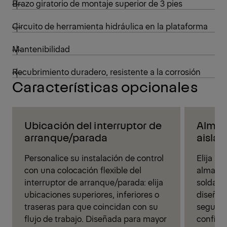
Brazo giratorio de montaje superior de 3 pies
Circuito de herramienta hidráulica en la plataforma
Mantenibilidad
Recubrimiento duradero, resistente a la corrosión
Características opcionales
Ubicación del interruptor de
Almac
arranque/parada
aislan
Personalice su instalación de control
Elija su
con una colocación flexible del
almacen
interruptor de arranque/parada: elija
soldadur
ubicaciones superiores, inferiores o
diseñad
traseras para que coincidan con su
segurid
flujo de trabajo. Diseñada para mayor
configu