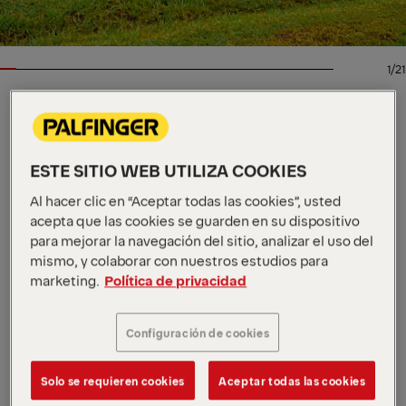
1/21
GRÚAS CON CANASTILLA
Especificaciones
Imperial
ESTE SITIO WEB UTILIZA COOKIES
clave
Metric
Al hacer clic en “Aceptar todas las cookies”, usted
Tipo
acepta que las cookies se guarden en su dispositivo
13.72 m
Altura de trabajo
para mejorar la navegación del sitio, analizar el uso del
8.36 m
Alcance de trabajo
mismo, y colaborar con nuestros estudios para
Ver todas las especificaciones
marketing.
Política de privacidad
La ETC MH 40 IH es una potente unidad aérea
aislada con un alcance de 40' y una rotación
Configuración de cookies
completa de 360 grados. Diseñado para trabajos
pesados, cuenta con un cabrestante hidráulico y un
Solo se requieren cookies
Aceptar todas las cookies
brazo de 3' que levanta hasta 1000 libras, perfecto
para el manejo de materiales de alta exigencia y