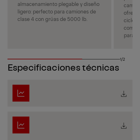
almacenamiento plegable y diseño
camion
ligero: perfecto para camiones de
ofrece
clase 4 con grúas de 5000 lb.
ciclo d
compac
para c
1/2
Especificaciones técnicas