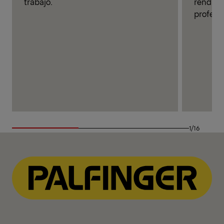
trabajo.
rendimi
profesio
1/16