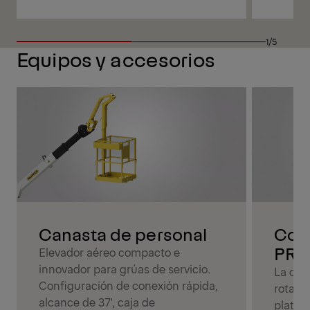
1/5
Equipos y accesorios
Canasta de personal
Comp
PRC
Elevador aéreo compacto e
innovador para grúas de servicio.
La com
Configuración de conexión rápida,
rotati
alcance de 37', caja de
plataf