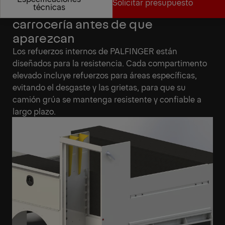
Solicitar presupuesto
Detenga las grietas en la
técnicas
carrocería antes de que
Especificaciones
Solicitar presupuesto
aparezcan
técnicas
Los refuerzos internos de PALFINGER están
diseñados para la resistencia. Cada compartimento
elevado incluye refuerzos para áreas específicas,
evitando el desgaste y las grietas, para que su
camión grúa se mantenga resistente y confiable a
largo plazo.