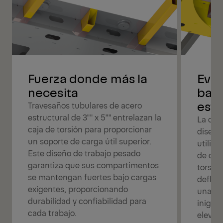
Fuerza donde más la
Evit
necesita
bast
esta
Travesaños tubulares de acero
estructural de 3"" x 5"" entrelazan la
La caja
caja de torsión para proporcionar
diseña
un soporte de carga útil superior.
utiliz
Este diseño de trabajo pesado
de cali
garantiza que sus compartimentos
torsión
se mantengan fuertes bajo cargas
deflex
exigentes, proporcionando
una fu
durabilidad y confiabilidad para
inigua
cada trabajo.
elevac