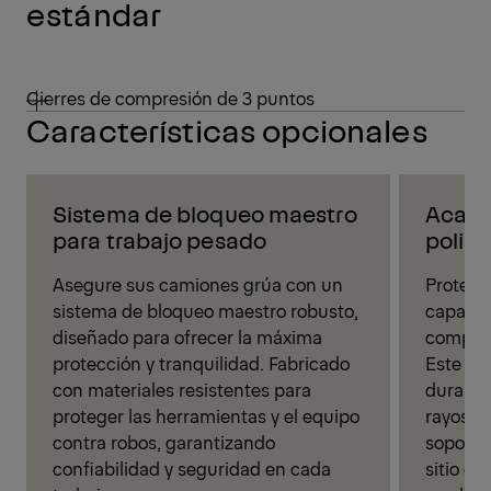
estándar
Cierres de compresión de 3 puntos
Características opcionales
Sistema de bloqueo maestro
Acaba
para trabajo pesado
poliur
Asegure sus camiones grúa con un
Proteja
sistema de bloqueo maestro robusto,
capa su
diseñado para ofrecer la máxima
compone
protección y tranquilidad. Fabricado
Este ac
con materiales resistentes para
durabili
proteger las herramientas y el equipo
rayos U
contra robos, garantizando
soporta
confiabilidad y seguridad en cada
sitio de