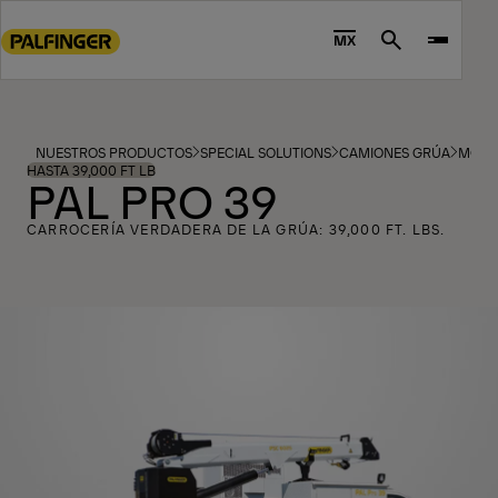
Go
to
MX
Search
main
content
Go
to
NUESTROS PRODUCTOS
SPECIAL SOLUTIONS
CAMIONES GRÚA
MODE
footer
HASTA 39,000 FT LB
PAL PRO 39
content
CARROCERÍA VERDADERA DE LA GRÚA: 39,000 FT. LBS.