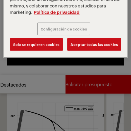
de la pluma para acortar los ciclos de carga y
mismo, y colaborar con nuestros estudios para
maximizar la eficiencia en las operaciones de
marketing.
Política de privacidad
elevación municipales.
Abrir diagramas
Configuración de cookies
Solicitar presupuesto
Solo se requieren cookies
Aceptar todas las cookies
Solicitar presupuesto
Encontrar socio comercial
Encontrar socio comercial
Diagramas
Solicitar presupuesto
Destacados
Solicitar presupuesto
Destacados