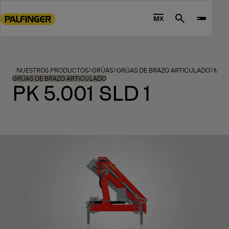
Go
to
MX
Search
main
content
Go
to
NUESTROS PRODUCTOS
GRÚAS
GRÚAS DE BRAZO ARTICULADO
MOD
footer
GRÚAS DE BRAZO ARTICULADO
PK 5.001 SLD 1
content