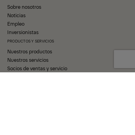
Sobre nosotros
Noticias
Empleo
Inversionistas
PRODUCTOS Y SERVICIOS
Nuestros productos
Nuestros servicios
Socios de ventas y servicio
APOYO Y RECURSOS
PALDESK
PALDRIVE
Brand Portal
Fanshop