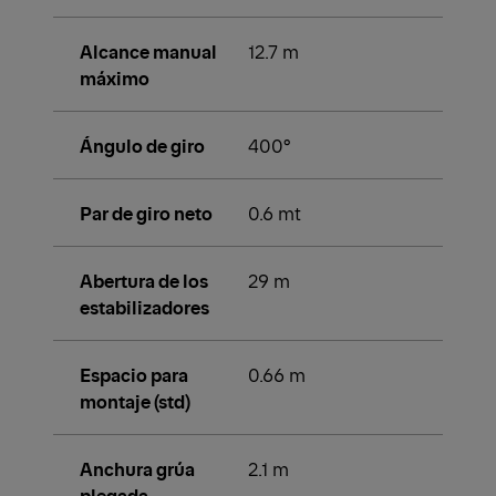
Alcance manual
12.7 m
máximo
Ángulo de giro
400°
Par de giro neto
0.6 mt
Abertura de los
29 m
estabilizadores
Espacio para
0.66 m
montaje (std)
Anchura grúa
2.1 m
plegada