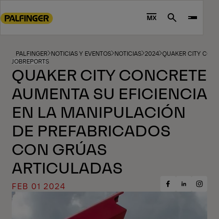
Go
to
MX
Search
main
content
Go
PALFINGER
NOTICIAS Y EVENTOS
NOTICIAS
2024
QUAKER CITY CONC
JOBREPORTS
to
QUAKER CITY CONCRETE
footer
AUMENTA SU EFICIENCIA
content
EN LA MANIPULACIÓN
DE PREFABRICADOS
CON GRÚAS
ARTICULADAS
FEB 01 2024
Share
Share
Share
on
on
on
Facebook
Insta
LinkedIn