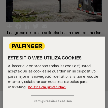
Las grúas de brazo articulado son revolucionarias
en el manejo de prefabricados, como lo ha
demostrado Quaker City Concrete Products, con
sede en Ohio. Su cambio a las grúas de brazo
articulado de PALFINGER no solo simplificó sus
procesos, sino que también mejoró
ESTE SITIO WEB UTILIZA COOKIES
significativamente la eficiencia de sus
operaciones diarias. Juntos, les ayudamos
Al hacer clic en “Aceptar todas las cookies”, usted
#reachanything
.
acepta que las cookies se guarden en su dispositivo
para mejorar la navegación del sitio, analizar el uso del
mismo, y colaborar con nuestros estudios para
marketing.
Política de privacidad
Configuración de cookies