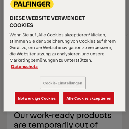
Filter anzeigen
1
DIESE WEBSITE VERWENDET
COOKIES
SORTIEREN
Filter anzeigen
1
Wenn Sie auf „Alle Cookies akzeptieren“ klicken,
NACH
stimmen Sie der Speicherung von Cookies auf Ihrem
Gerät zu, um die Websitenavigation zu verbessern,
die Websitenutzung zu analysieren und unsere
Marketingbemühungen zu unterstützen.
Filter anzeigen
Datenschutz
Filter anzeigen
Cookie-Einstellungen
Ihr Standort :
Wird geladen …
Rasteransicht
Listena
Notwendige Cookies
Alle Cookies akzeptieren
Rasteransicht
Listena
Our work-ready products
are temporarily out of