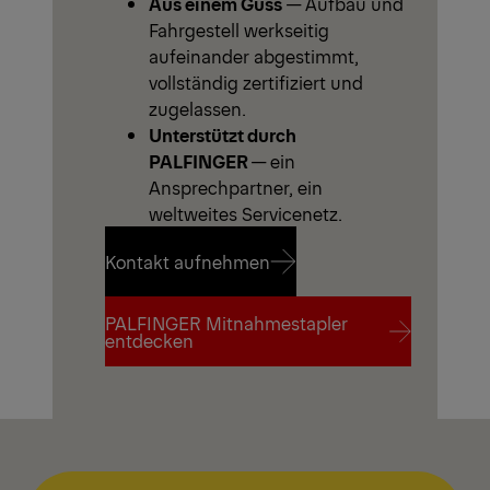
Aus einem Guss
— Aufbau und
Fahrgestell werkseitig
aufeinander abgestimmt,
vollständig zertifiziert und
zugelassen.
Unterstützt durch
PALFINGER
— ein
Ansprechpartner, ein
weltweites Servicenetz.
Kontakt aufnehmen
PALFINGER Mitnahmestapler
Kontakt aufnehmen
entdecken
PALFINGER Mitnahmestapler
entdecken