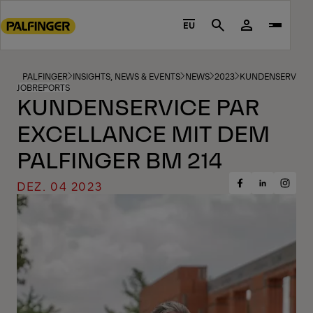
Go
to
EU
Search
main
content
Go
PALFINGER
INSIGHTS, NEWS & EVENTS
NEWS
2023
KUNDENSERVICE 
JOBREPORTS
to
KUNDENSERVICE PAR
footer
EXCELLANCE MIT DEM
content
PALFINGER BM 214
DEZ. 04 2023
Share
Share
Share
on
on
on
Facebook
Insta
LinkedIn