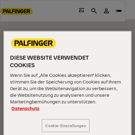
CONTENT PAGE
Go
to
EU
Search
Please edit me.
main
content
Go
to
footer
content
DIESE WEBSITE VERWENDET
COOKIES
Wenn Sie auf „Alle Cookies akzeptieren“ klicken,
stimmen Sie der Speicherung von Cookies auf Ihrem
Gerät zu, um die Websitenavigation zu verbessern,
INFORMATIONEN ZUM UNTERNEHMEN
die Websitenutzung zu analysieren und unsere
Marketingbemühungen zu unterstützen.
Über uns
Datenschutz
Neuigkeiten
Karriere
Cookie-Einstellungen
Investoren