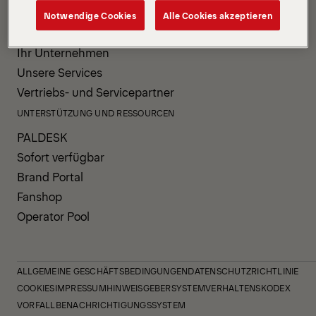
PRODUKTE UND SERVICE
Notwendige Cookies
Alle Cookies akzeptieren
Unsere Produkte
Ihr Unternehmen
Unsere Services
Vertriebs- und Servicepartner
UNTERSTÜTZUNG UND RESSOURCEN
PALDESK
Sofort verfügbar
Brand Portal
Fanshop
Operator Pool
ALLGEMEINE GESCHÄFTSBEDINGUNGEN
DATENSCHUTZRICHTLINIE
COOKIES
IMPRESSUM
HINWEISGEBERSYSTEM
VERHALTENSKODEX
VORFALLBENACHRICHTIGUNGSSYSTEM