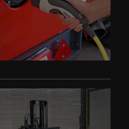
iter
1/25
iter