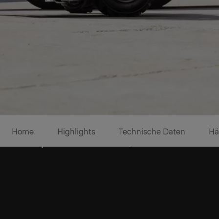
Home
Highlights
Technische Daten
Hä
Spitzen-Power, wo immer Si