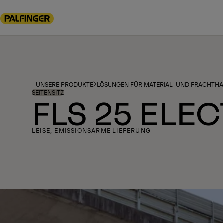
Go
to
main
content
Go
to
footer
UNSERE PRODUKTE
LÖSUNGEN FÜR MATERIAL- UND FRACHT
content
SEITENSITZ
FLS 25 ELE
LEISE, EMISSIONSARME LIEFERUNG