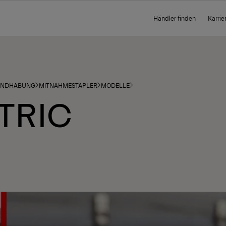
Händler finden
Karrie
HANDHABUNG
MITNAHMESTAPLER
MODELLE
CTRIC