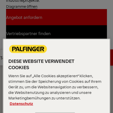
Industrieprojekte.
Diagramme öffnen
Angebot anfordern
Angebot anfordern
Vertriebspartner finden
Vertriebspartner finden
Diagramme
Angebot anfordern
Technische Daten
DIESE WEBSITE VERWENDET
COOKIES
Angebot anfordern
Technische Daten
Wenn Sie auf „Alle Cookies akzeptieren“ klicken,
stimmen Sie der Speicherung von Cookies auf Ihrem
Gerät zu, um die Websitenavigation zu verbessern,
die Websitenutzung zu analysieren und unsere
Marketingbemühungen zu unterstützen.
Datenschutz