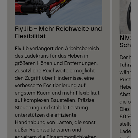
Fly Jib – Mehr Reichweite und
Flexibilität
Nivell
Schnel
Fly Jib verlängert den Arbeitsbereich
des Ladekrans für das Heben in
Der Nive
größeren Höhen und Entfernungen.
Fahrzeu
Zusätzliche Reichweite ermöglicht
während
den Zugriff über Hindernisse, eine
Rüstvor
verbesserte Positionierung auf
Hebelei
engstem Raum und mehr Flexibilität
Abstütz
auf komplexen Baustellen. Präzise
die opti
Steuerung und stabile Leistung
Dies ver
unterstützen die effiziente
80 %, ve
Handhabung von Lasten, die sonst
stellt d
außer Reichweite wären und
Ladekra
erweitern die Einsatzmöglichkeiten