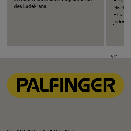
Einfach
des Ladekrans.
Nivelli
Effizie
jeder Ba
1/12