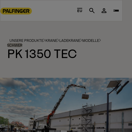
Go
to
EU
Search
main
content
Go
to
UNSERE PRODUKTE
KRANE
LADEKRANE
MODELLE
footer
SCHWER
PK 1350 TEC
content