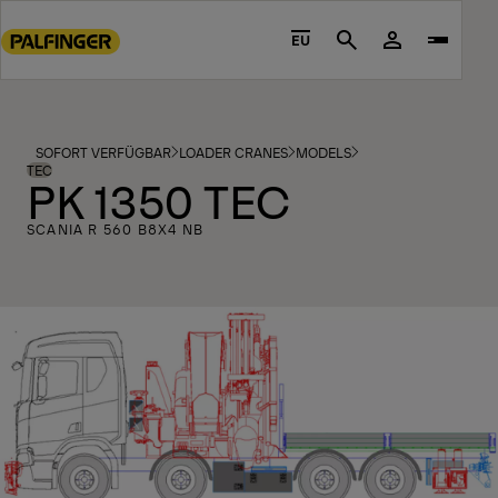
Go
to
EU
Search
main
content
Go
to
SOFORT VERFÜGBAR
LOADER CRANES
MODELS
footer
TEC
PK 1350 TEC
content
SCANIA R 560 B8X4 NB