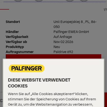
1/1
Standort
Unii Europejskiej 8 , PL, 86-
050
Händler
Palfinger EMEA GmbH
Verfügbarkeit
Auf Anfrage
Verfügbar ab
Nov 02 2026
Produkttyp
Neu
Auftragsnummer
Paldrive 692
Händler kontaktieren
Händler kontaktieren
Händler anrufen
DIESE WEBSITE VERWENDET
COOKIES
Händler anrufen
Wenn Sie auf „Alle Cookies akzeptieren“ klicken,
Kran: PK 1350 TEC
stimmen Sie der Speicherung von Cookies auf Ihrem
Angebot anfordern
Downloads
HYDRAULIK & TECHNIK
Gerät zu, um die Websitenavigation zu verbessern,