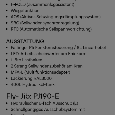
P-FOLD (Zusammenlegassistent)
Wiegefunktion
AOS (Aktives Schwingungsdämpfungssystem)
SRC (Seilwindensynchronregelung)
RTC (Automatische Seilspannvorrichtung)
AUSSTATTUNG
Palfinger P6 Funkfernsteuerung / 8L Linearhebel
LED-Arbeitsscheinwerfer am Knickarm
11,5to Lasthaken
2 Strang Seilwindenzubehör am Kran
MFA-L (Multifunktionsadapter)
Lackierung RAL3020
400L Hydrauliköl-Tank
Fly- Jib: PJ190-E
Hydraulischer 6-fach Ausschub (E)
Schnellgängiges Ausschubsystem mit