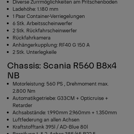
Diverse Zurrmöglichkeiten am Pritschenboden
Ladehöhe: 1.180 mm
1 Paar Container-Verriegelungen
6 Stk. Arbeitsscheinwerfer
2 Stk. Rückfahrscheinwerfer
Rückfahrkamera
Anhängerkupplung: RF40 G 150 A
2 Stk. Unterlegkeile
Chassis: Scania R560 B8x4
NB
Motorleistung: 560 PS , Drehmoment max.
2.800 Nm
Automatikgetriebe: G33CM + Opticruise +
Retarder
Achsabstände: 1.990mm 2.960mm + 1.350mm
Luftfederung an allen Achsen
Kraftstofftank 395l / AD-Blue 80l
Bereifung 1. & 2. Achse 385/65 R22.5