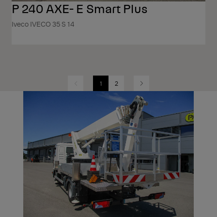
P 240 AXE- E Smart Plus
Iveco IVECO 35 S 14
1
2
Previous
Next