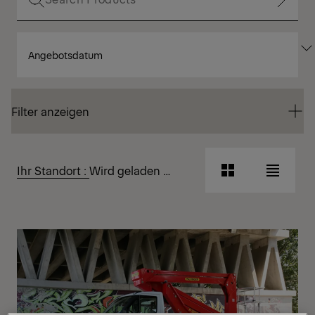
SORTIEREN
Filter anzeigen
NACH
Filter anzeigen
Filter anzeigen
Ihr Standort :
Wird geladen …
Rasteransicht
Listena
Rasteransicht
Listena