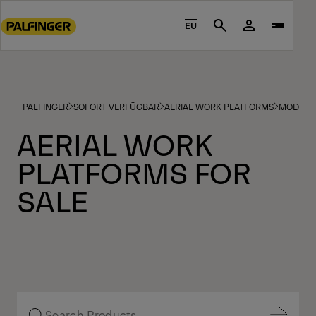
Go
to
EU
Search
main
content
Go
to
PALFINGER
SOFORT VERFÜGBAR
AERIAL WORK PLATFORMS
MODELS
footer
content
AERIAL WORK
PLATFORMS FOR
SALE
Filter anzeigen