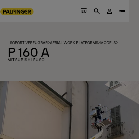
Go
to
EU
Search
main
content
Go
to
SOFORT VERFÜGBAR
AERIAL WORK PLATFORMS
MODELS
P 160 A
footer
content
MITSUBISHI FUSO