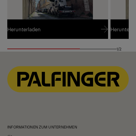
Herunterladen
Herunterl
Herunterladen
Herunterl
1/2
INFORMATIONEN ZUM UNTERNEHMEN