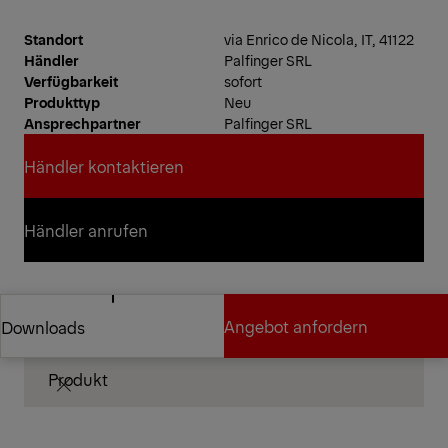
Standort
via Enrico de Nicola, IT, 41122
Händler
Palfinger SRL
Verfügbarkeit
sofort
Produkttyp
Neu
Ansprechpartner
Palfinger SRL
Händler kontaktieren
Händler kontaktieren
Händler anrufen
Händler anrufen
Technische Spezifikationen
Angebot anfordern
Downloads
Produkt
Angebot anfordern
Downloads