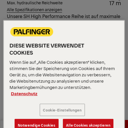
17 m
Max. hydraulische Reichweite
Alle Spezifikationen anzeigen
Unsere SH High Performance Reihe ist auf maximale
Leistung, Ausdauer und Kontrolle ausgelegt. Der
energieeffiziente PK 14502 SH verfügt über ein
intelligentes Design, das die Bewegungsgenauigkeit
und die Handhabung in einer Vielzahl kommerzieller
DIESE WEBSITE VERWENDET
Anwendungen optimiert. Power Link Plus ermöglicht
COOKIES
es diesem vielseitigen Kran, Lasten sicher durch
Wenn Sie auf „Alle Cookies akzeptieren“ klicken,
Türen und unter Überhänge zu manövrieren.
stimmen Sie der Speicherung von Cookies auf Ihrem
Diagramme öffnen
Gerät zu, um die Websitenavigation zu verbessern,
die Websitenutzung zu analysieren und unsere
Angebot anfordern
Marketingbemühungen zu unterstützen.
Datenschutz
Angebot anfordern
Vertriebspartner finden
Cookie-Einstellungen
Vertriebspartner finden
Diagramme
Notwendige Cookies
Alle Cookies akzeptieren