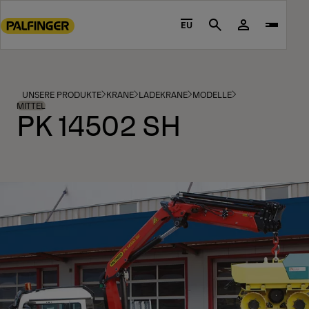
Go
to
EU
Search
main
content
Go
to
UNSERE PRODUKTE
KRANE
LADEKRANE
MODELLE
footer
MITTEL
PK 14502 SH
content