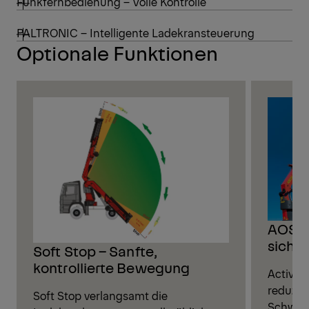
Funkfernbedienung – Volle Kontrolle
PALTRONIC – Intelligente Ladekransteuerung
Optionale Funktionen
AOS –
siche
Soft Stop – Sanfte,
kontrollierte Bewegung
Active 
reduzie
Soft Stop verlangsamt die
Schwing