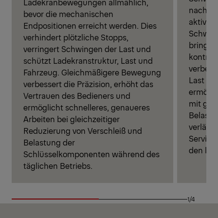
Ladekranbewegungen allmählich,
nach L
bevor die mechanischen
aktive
Endpositionen erreicht werden. Dies
Schwin
verhindert plötzliche Stopps,
bringt 
verringert Schwingen der Last und
kontroll
schützt Ladekranstruktur, Last und
verbesse
Fahrzeug. Gleichmäßigere Bewegung
Last u
verbessert die Präzision, erhöht das
ermögli
Vertrauen des Bedieners und
mit größ
ermöglicht schnelleres, genaueres
Belastu
Arbeiten bei gleichzeitiger
verläng
Reduzierung von Verschleiß und
Service
Belastung der
den lan
Schlüsselkomponenten während des
täglichen Betriebs.
1/4