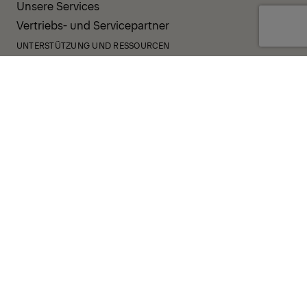
Unsere Services
Vertriebs- und Servicepartner
UNTERSTÜTZUNG UND RESSOURCEN
PALDESK
Sofort verfügbar
Brand Portal
Fanshop
Operator Pool
ALLGEMEINE GESCHÄFTSBEDINGUNGEN
DATENSCHUTZRICHTLINIE
COOKIES
IMPRESSUM
HINWEISGEBERSYSTEM
VERHALTENSKODEX
VORFALLBENACHRICHTIGUNGSSYSTEM
UNTERNEHMENSRICHTLINIE
GOVERNANCE UND COMPLIANCE
© 2026 PALFINGER AG
FOLLOW US