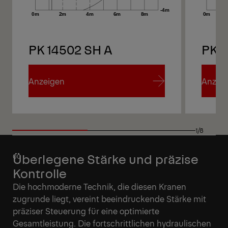
PK 14502 SH A
PK 1
Anzeigen
Anzei
Anzeigen
Anzei
1/8
Überlegene Stärke und präzise
Kontrolle
Die hochmoderne Technik, die diesen Kranen
zugrunde liegt, vereint beeindruckende Stärke mit
präziser Steuerung für eine optimierte
Gesamtleistung. Die fortschrittlichen hydraulischen