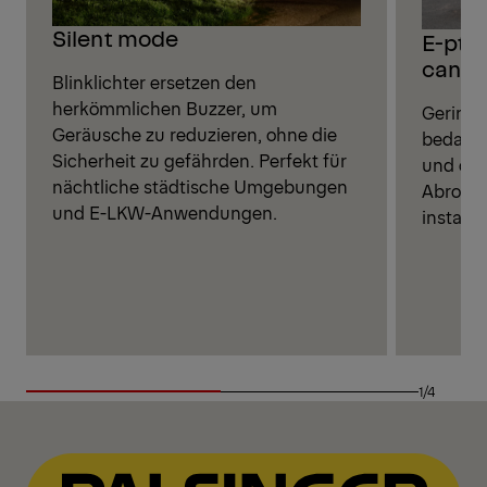
Silent mode
E-pto
canbu
Blinklichter ersetzen den
herkömmlichen Buzzer, um
Geringe
Geräusche zu reduzieren, ohne die
bedarf
Sicherheit zu gefährden. Perfekt für
und opt
nächtliche städtische Umgebungen
Abrollk
und E-LKW-Anwendungen.
installie
1/4