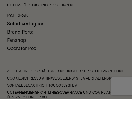
UNTERSTÜTZUNG UND RESSOURCEN
PALDESK
Sofort verfügbar
Brand Portal
Fanshop
Operator Pool
ALLGEMEINE GESCHÄFTSBEDINGUNGEN
DATENSCHUTZRICHTLINIE
COOKIES
IMPRESSUM
HINWEISGEBERSYSTEM
VERHALTENSKODEX
VORFALLBENACHRICHTIGUNGSSYSTEM
UNTERNEHMENSRICHTLINIE
GOVERNANCE UND COMPLIANCE
© 2026 PALFINGER AG
FOLLOW US
instagram
facebook
youtube
linkedin