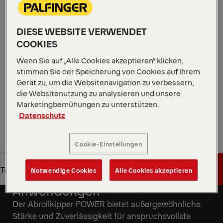
Konstruktion gewährleistet volle Hubkraft auch
dann, wenn die Bedingungen schwierig sind, die
DIESE WEBSITE VERWENDET
Lasten die Erwartungen übertreffen oder Container
COOKIES
in Gräben feststecken. Wenn Zuverlässigkeit am
wichtigsten ist, sorgt dieses System dafür, dass die
Wenn Sie auf „Alle Cookies akzeptieren“ klicken,
Arbeit weitergeht.
stimmen Sie der Speicherung von Cookies auf Ihrem
Gerät zu, um die Websitenavigation zu verbessern,
Angebot anfordern
die Websitenutzung zu analysieren und unsere
Marketingbemühungen zu unterstützen.
Datenschutz
Angebot anfordern
Vertriebspartner finden
Cookie-Einstellungen
Vertriebspartner finden
Angebot anfordern
Technische Daten
Notwendige Cookies
Alle Cookies akzeptieren
Konzipiert für anspruchsvolle
Anwendungen
Angebot anfordern
Technische Daten
Der Abrollkipper POWER bietet außergewöhnliche
Stärke und Zuverlässigkeit für anspruchsvollste