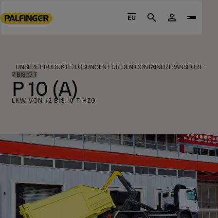
Go
to
EU
Search
main
content
Go
to
UNSERE PRODUKTE
LÖSUNGEN FÜR DEN CONTAINERTRANSPORT
ABR
footer
7 BIS 17 T
P 10 (A)
content
LKW VON 12 BIS 16 T HZG