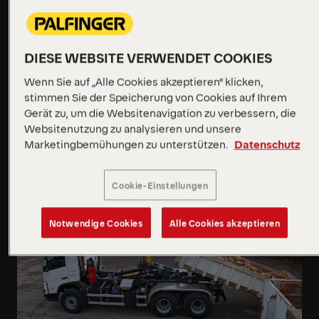
Stärke und Zuverlässigkeit für anspruchsvollste
Aufgaben. Sein intelligentes Rotationsdesign
gewährleistet sanfte, kontrollierte Bewegungen und
volle Hubkraft in jeder Höhe. Er ist für raue
DIESE WEBSITE VERWENDET COOKIES
Bedingungen konzipiert, kann festsitzende
Wenn Sie auf „Alle Cookies akzeptieren“ klicken,
Container mühelos befreien und einen
stimmen Sie der Speicherung von Cookies auf Ihrem
reibungslosen Betriebsablauf gewährleisten.
Gerät zu, um die Websitenavigation zu verbessern, die
Websitenutzung zu analysieren und unsere
Mehr erfahren
Marketingbemühungen zu unterstützen.
Datenschutz
Mehr erfahren
Cookie-Einstellungen
Notwendige Cookies
Alle Cookies akzeptieren