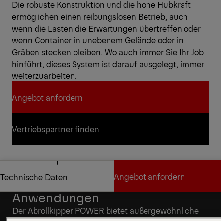
Die robuste Konstruktion und die hohe Hubkraft
ermöglichen einen reibungslosen Betrieb, auch
wenn die Lasten die Erwartungen übertreffen oder
wenn Container in unebenem Gelände oder in
Gräben stecken bleiben. Wo auch immer Sie Ihr Job
hinführt, dieses System ist darauf ausgelegt, immer
weiterzuarbeiten.
Angebot anfordern
Angebot anfordern
Vertriebspartner finden
Vertriebspartner finden
Angebot anfordern
Technische Daten
Konzipiert für anspruchsvolle
Anwendungen
Angebot anfordern
Technische Daten
Der Abrollkipper POWER bietet außergewöhnliche