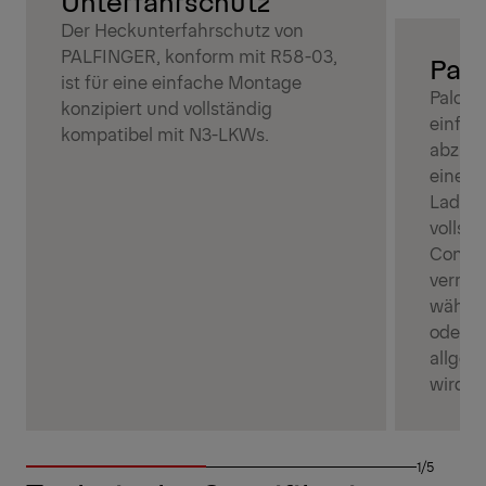
Unterfahrschutz
Der Heckunterfahrschutz von
PALFINGER, konform mit R58-03,
Palc
ist für eine einfache Montage
Palcov
konzipiert und vollständig
einfac
kompatibel mit N3-LKWs.
abzude
eine s
Ladung
vollst
Contai
verring
währen
oder h
allgem
wird.
1/5