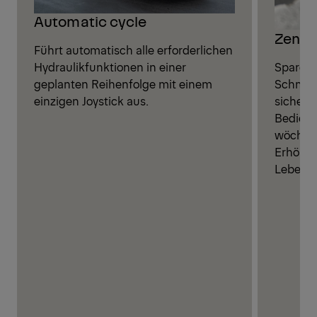
Automatic cycle
Zentr
Führt automatisch alle erforderlichen
Sparen S
Hydraulikfunktionen in einer
Schmier
geplanten Reihenfolge mit einem
sichere
einzigen Joystick aus.
Bediene
wöchent
Erhöhun
Lebensd