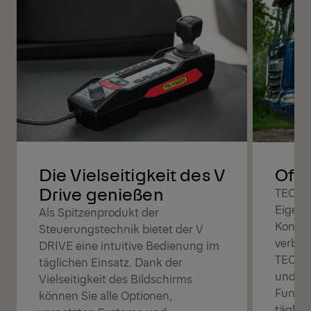
Offe
Die Vielseitigkeit des V
Drive genießen
TEC is
Eigent
Als Spitzenprodukt der
Konfig
Steuerungstechnik bietet der V
verbes
DRIVE eine intuitive Bedienung im
TEC-St
täglichen Einsatz. Dank der
und je
Vielseitigkeit des Bildschirms
Funkti
können Sie alle Optionen,
täglic