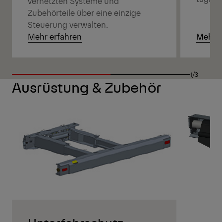
vernetzten Systeme und
Zubehörteile über eine einzige
Steuerung verwalten.
Mehr erfahren
Mehr e
1/3
Ausrüstung & Zubehör