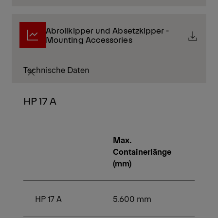
Abrollkipper und Absetzkipper -
Mounting Accessories
Technische Daten
HP 17 A
Max.
Min.
Containerlänge
Conta
(mm)
(mm)
HP 17 A
5.600 mm
3.750