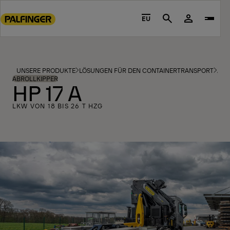
Go
to
EU
Search
main
content
Go
to
UNSERE PRODUKTE
LÖSUNGEN FÜR DEN CONTAINERTRANSPORT
ABR
footer
ABROLLKIPPER
HP 17 A
content
LKW VON 18 BIS 26 T HZG