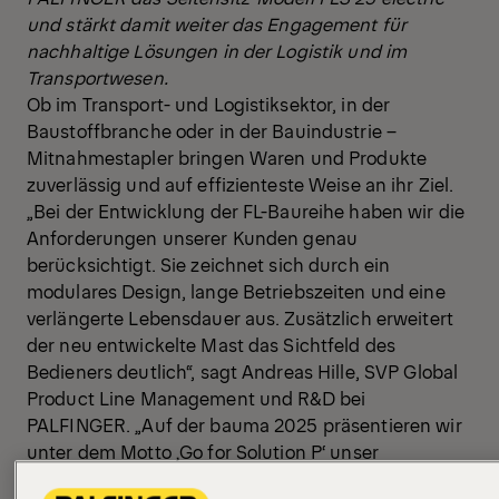
und stärkt damit weiter das Engagement für
nachhaltige Lösungen in der Logistik und im
Transportwesen.
Ob im Transport- und Logistiksektor, in der
Baustoffbranche oder in der Bauindustrie –
Mitnahmestapler bringen Waren und Produkte
zuverlässig und auf effizienteste Weise an ihr Ziel.
„Bei der Entwicklung der FL-Baureihe haben wir die
Anforderungen unserer Kunden genau
berücksichtigt. Sie zeichnet sich durch ein
modulares Design, lange Betriebszeiten und eine
verlängerte Lebensdauer aus. Zusätzlich erweitert
der neu entwickelte Mast das Sichtfeld des
Bedieners deutlich“, sagt Andreas Hille, SVP Global
Product Line Management und R&D bei
PALFINGER. „Auf der bauma 2025 präsentieren wir
unter dem Motto ‚Go for Solution P‘ unser
leistungsstärkstes Portfolio an Hebelösungen –