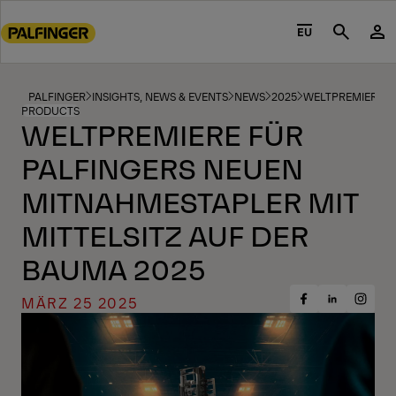
Go
to
EU
Search
main
content
Go
PALFINGER
INSIGHTS, NEWS & EVENTS
NEWS
2025
WELTPREMIERE F
PRODUCTS
to
WELTPREMIERE FÜR
footer
PALFINGERS NEUEN
content
MITNAHMESTAPLER MIT
MITTELSITZ AUF DER
BAUMA 2025
MÄRZ 25 2025
Share
Share
Share
on
on
on
Facebook
Insta
LinkedIn