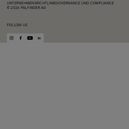
UNTERNEHMENSRICHTLINIE
GOVERNANCE UND COMPLIANCE
© 2026 PALFINGER AG
FOLLOW US
instagram
facebook
youtube
linkedin