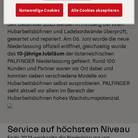
Mit dem neuen
Standort Himberg
baut PALFINGER
Notwendige Cookies
Alle Cookies akzeptieren
die Verfügbarkeit von Serviceleistungen weiter aus.
Seit Dezember 2023 werden in Himberg bei Wien
Hubarbeitsbühnen und Ladebordwände überprüft,
gewartet und repariert. Am 06. Juni wurde die neue
Niederlassung offiziell eröffnet, gleichzeitig wurde
das
10-jährige Jubiläum
der österreichischen
PALFINGER Niederlassung gefeiert. Rund 100
Kunden und Partner waren vor Ort dabei und
konnten sieben verschiedene Modelle von
Hubarbeitsbühnen selbst ausprobieren. PALFINGER
sieht aktuell vor allem im Bereich der
Hubarbeitsbühnen hohes Wachstumspotenzial.
Service auf höchstem Niveau
Ende 2023 wechselte die Niederlassung von