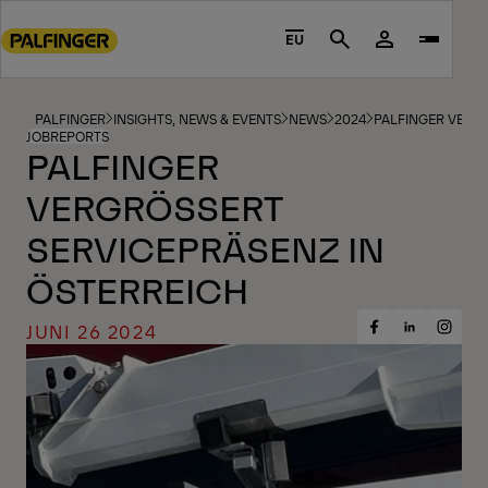
Go
to
EU
Search
main
content
Go
PALFINGER
INSIGHTS, NEWS & EVENTS
NEWS
2024
PALFINGER VERG
JOBREPORTS
to
PALFINGER
footer
VERGRÖSSERT S
content
ERVICEPRÄSENZ IN Ö
STERREICH
JUNI 26 2024
Share
Share
Share
on
on
on
Facebook
Insta
LinkedIn