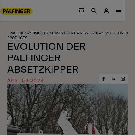
Go
to
EU
Search
main
content
Go
PALFINGER
INSIGHTS, NEWS & EVENTS
NEWS
2024
EVOLUTION DER P
PRODUCTS
to
EVOLUTION DER
footer
PALFINGER
content
ABSETZKIPPER
APR. 03 2024
Share
Share
Share
on
on
on
Facebook
Insta
LinkedIn