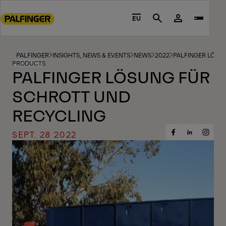
Go
to
EU
Search
main
content
Go
PALFINGER
INSIGHTS, NEWS & EVENTS
NEWS
2022
PALFINGER LÖSU
PRODUCTS
to
PALFINGER LÖSUNG FÜR
footer
SCHROTT UND
content
RECYCLING
SEPT. 28 2022
Share
Share
Share
on
on
on
Facebook
Insta
LinkedIn