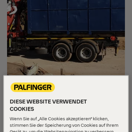
DIESE WEBSITE VERWENDET
COOKIES
Wenn Sie auf „Alle Cookies akzeptieren“ klicken,
stimmen Sie der Speicherung von Cookies auf Ihrem
Die Kombination aus einem PALFINGER EPSILON
Gerät zu, um die Websitenavigation zu verbessern,