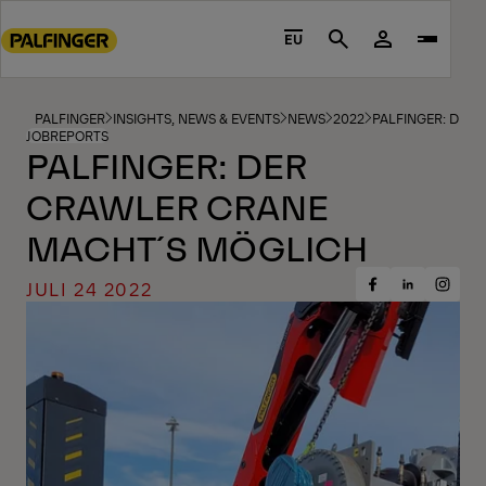
Go
to
EU
Search
main
content
Go
PALFINGER
INSIGHTS, NEWS & EVENTS
NEWS
2022
PALFINGER: DER
JOBREPORTS
to
PALFINGER: DER
footer
CRAWLER CRANE
content
MACHT´S MÖGLICH
JULI 24 2022
Share
Share
Share
on
on
on
Facebook
Insta
LinkedIn