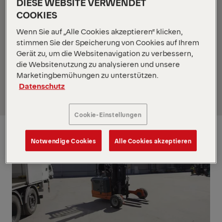
DIESE WEBSITE VERWENDET
COOKIES
Er ist kraftvoll, wendig und vielseitig – der
PALFINGER Mitnahmestapler FLC 253. Was er alles
Wenn Sie auf „Alle Cookies akzeptieren“ klicken,
kann, beweist er bei seinen Einsätzen in Schweden.
stimmen Sie der Speicherung von Cookies auf Ihrem
Keine Baustelle ist ihm zu klein, zu eng oder zu
Gerät zu, um die Websitenavigation zu verbessern,
unwegsam. Schnell einsatzbereit, erledigt er seine
die Websitenutzung zu analysieren und unsere
Aufträge im Handumdrehen.
Marketingbemühungen zu unterstützen.
Datenschutz
Cookie-Einstellungen
Notwendige Cookies
Alle Cookies akzeptieren