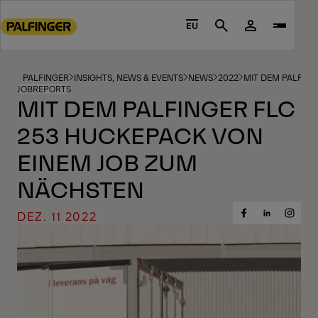
Go
to
EU
Search
main
content
Go
PALFINGER
INSIGHTS, NEWS & EVENTS
NEWS
2022
MIT DEM PALFIN
JOBREPORTS
to
MIT DEM PALFINGER FLC
footer
253 HUCKEPACK VON
content
EINEM JOB ZUM
NÄCHSTEN
DEZ. 11 2022
Share
Share
Share
on
on
on
Facebook
Insta
LinkedIn