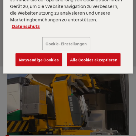
leistungsstarke Kranmodelle für komplexe
Gerät zu, um die Websitenavigation zu verbessern,
Spezialeinsätze. Optisch auffallend ist das
die Websitenutzung zu analysieren und unsere
polygonale P-Profil. Durch die Leichtbauweise des
Marketingbemühungen zu unterstützen.
Datenschutz
Profils bleibt das Ausschubsystem trotz niedrigen
Eigengewichts bis zur Kranspitze sehr stabil.
Punktgenaue Einsätze werden so noch effizienter
Cookie-Einstellungen
und sichererer erledigt.
Notwendige Cookies
Alle Cookies akzeptieren