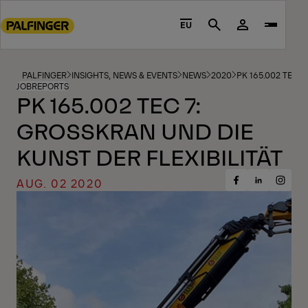
Go
to
EU
Search
main
content
Go
PALFINGER
INSIGHTS, NEWS & EVENTS
NEWS
2020
PK 165.002 TEC 7
JOBREPORTS
to
PK 165.002 TEC 7:
footer
GROSSKRAN UND DIE K
content
UNST DER FLEXIBILITÄT
AUG. 02 2020
Share
Share
Share
on
on
on
Facebook
Insta
LinkedIn