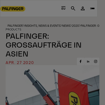
Go
to
EU
Search
main
content
Go
PALFINGER
INSIGHTS, NEWS & EVENTS
NEWS
2020
PALFINGER: GROS
PRODUCTS
to
PALFINGER:
footer
GROSSAUFTRÄGE IN A
content
SIEN
APR. 27 2020
Share
Share
Share
on
on
on
Facebook
Insta
LinkedIn