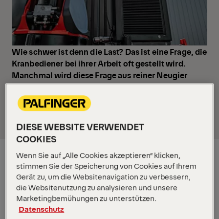
Wie schwer ist denn die Last? Das ist eine Frage, die
Kranbediener bei ihrer Arbeit oft gestellt wird.
Manchmal wird diese Frage aus reiner Neugier
gestellt, in anderen Situationen ist das aber eine
sehr wichtige und entscheidende Information. Mit
PALFINGER haben Sie immer die Antwort parat.
DIESE WEBSITE VERWENDET
COOKIES
Wenn Sie auf „Alle Cookies akzeptieren“ klicken,
stimmen Sie der Speicherung von Cookies auf Ihrem
Gerät zu, um die Websitenavigation zu verbessern,
die Websitenutzung zu analysieren und unsere
Marketingbemühungen zu unterstützen.
Datenschutz