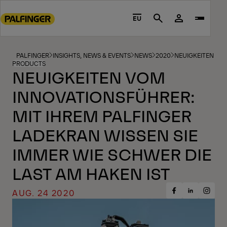
Go
to
EU
Search
main
content
Go
PALFINGER
INSIGHTS, NEWS & EVENTS
NEWS
2020
NEUIGKEITEN VOM
PRODUCTS
to
NEUIGKEITEN VOM
footer
INNOVATIONSFÜHRER:
content
MIT IHREM PALFINGER
LADEKRAN WISSEN SIE
IMMER WIE SCHWER DIE
LAST AM HAKEN IST
AUG. 24 2020
Share
Share
Share
on
on
on
Facebook
Insta
LinkedIn