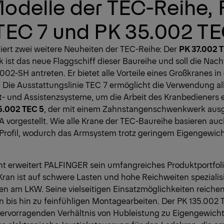
odelle der TEC-Reihe, 
TEC 7 und PK 35.002 TE
ert zwei weitere Neuheiten der TEC-Reihe: Der
PK 37.002 
st das neue Flaggschiff dieser Baureihe und soll die Nach
02-SH antreten. Er bietet alle Vorteile eines Großkranes in 
Die Ausstattungslinie TEC 7 ermöglicht die Verwendung all
 und Assistenzsysteme, um die Arbeit des Kranbedieners ef
5.002 TEC 5
, der mit einem Zahnstangenschwenkwerk ausges
AA vorgestellt. Wie alle Krane der TEC-Baureihe basieren au
Profil, wodurch das Armsystem trotz geringem Eigengewich
 erweitert PALFINGER sein umfangreiches Produktportfol
Kran ist auf schwere Lasten und hohe Reichweiten spezialisi
en am LKW. Seine vielseitigen Einsatzmöglichkeiten reiche
 bis hin zu feinfühligen Montagearbeiten. Der PK 135.002 
hervorragenden Verhältnis von Hubleistung zu Eigengewicht.