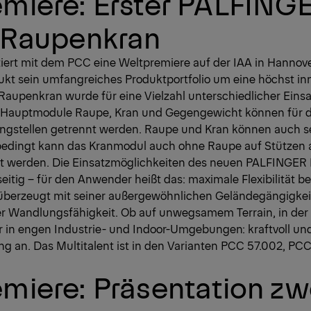
emiere: Erster PALFIN
 Raupenkran
ert mit dem PCC eine Weltpremiere auf der IAA in Hannove
ukt sein umfangreiches Produktportfolio um eine höchst in
Raupenkran wurde für eine Vielzahl unterschiedlicher Eins
ei Hauptmodule Raupe, Kran und Gegengewicht können für 
Engstellen getrennt werden. Raupe und Kran können auch s
bedingt kann das Kranmodul auch ohne Raupe auf Stützen a
t werden. Die Einsatzmöglichkeiten des neuen PALFINGER
eitig – für den Anwender heißt das: maximale Flexibilität b
 überzeugt mit seiner außergewöhnlichen Geländegängigke
r Wandlungsfähigkeit. Ob auf unwegsamem Terrain, in der C
r in engen Industrie- und Indoor-Umgebungen: kraftvoll un
ng an. Das Multitalent ist in den Varianten PCC 57.002, P
miere: Präsentation zw