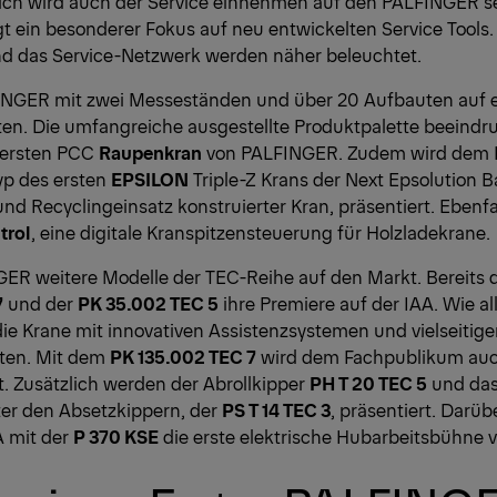
ich wird auch der Service einnehmen auf den PALFINGER se
egt ein besonderer Fokus auf neu entwickelten Service Tools
und das Service-Netzwerk werden näher beleuchtet.
INGER mit zwei Messeständen und über 20 Aufbauten auf 
ten. Die umfangreiche ausgestellte Produktpalette beeindru
 ersten PCC
Raupenkran
von PALFINGER. Zudem wird dem 
yp des ersten
EPSILON
Triple-Z Krans der Next Epsolution Ba
nd Recyclingeinsatz konstruierter Kran, präsentiert. Ebenfal
trol
, eine digitale Kranspitzensteuerung für Holzladekrane.
ER weitere Modelle der TEC-Reihe auf den Markt. Bereits di
7
und der
PK 35.002 TEC 5
ihre Premiere auf der IAA. Wie al
ie Krane mit innovativen Assistenzsystemen und vielseitig
ten. Mit dem
PK 135.002 TEC 7
wird dem Fachpublikum auc
t. Zusätzlich werden der Abrollkipper
PH T 20 TEC 5
und das
er den Absetzkippern, der
PS T 14 TEC 3
, präsentiert. Darüb
A mit der
P 370 KSE
die erste elektrische Hubarbeitsbühne