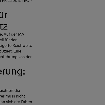
m PK 22.001L TEC 7
ür
tz
e. Auf der IAA
ll für den
teigerte Reichweite
uziert. Eine
chführung von der
erung:
eichtert die
rer muss nicht
nn sich der Fahrer