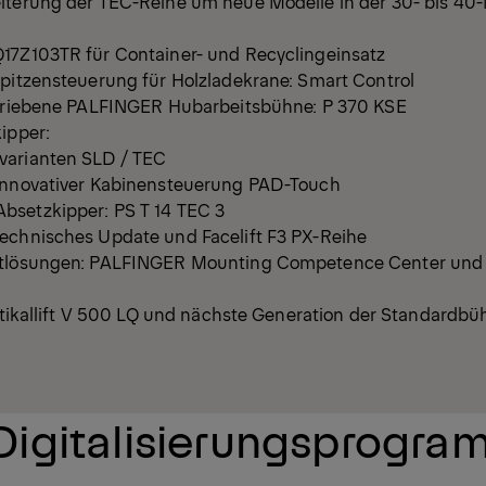
iterung der TEC-Reihe um neue Modelle in der 30- bis 40
17Z103TR für Container- und Recyclingeinsatz
spitzensteuerung für Holzladekrane: Smart Control
etriebene PALFINGER Hubarbeitsbühne: P 370 KSE
ipper:
varianten SLD / TEC
innovativer Kabinensteuerung PAD-Touch
bsetzkipper: PS T 14 TEC 3
echnisches Update und Facelift F3 PX-Reihe
ttlösungen: PALFINGER Mounting Competence Center un
Vertikallift V 500 LQ und nächste Generation der Standard
Digitalisierungsprogr