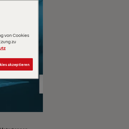
ng von Cookies
tzung zu
utz
kies akzeptieren