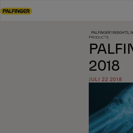
Go
to
main
content
Go
PALFINGER
INSIGHTS, 
PRODUCTS
to
PALFI
footer
content
2018
JULI 22 2018