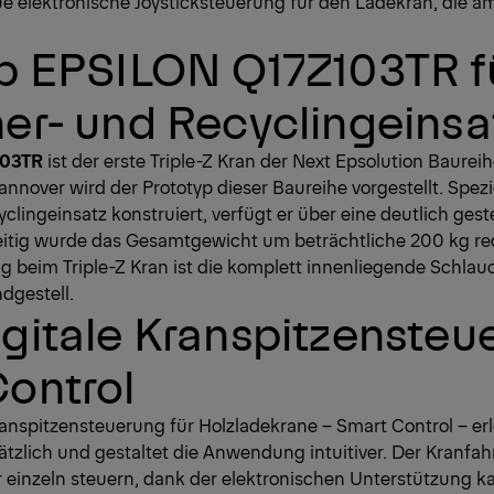
eue elektronische Joysticksteuerung für den Ladekran, die a
p EPSILON Q17Z103TR f
er- und Recyclingeinsa
103TR
ist der erste Triple-Z Kran der Next Epsolution Baureih
nnover wird der Prototyp dieser Baureihe vorgestellt. Spezie
clingeinsatz konstruiert, verfügt er über eine deutlich ges
eitig wurde das Gesamtgewicht um beträchtliche 200 kg red
 beim Triple-Z Kran ist die komplett innenliegende Schlau
dgestell.
gitale Kranspitzensteu
ontrol
ranspitzensteuerung für Holzladekrane – Smart Control – erl
zlich und gestaltet die Anwendung intuitiver. Der Kranfah
 einzeln steuern, dank der elektronischen Unterstützung ka