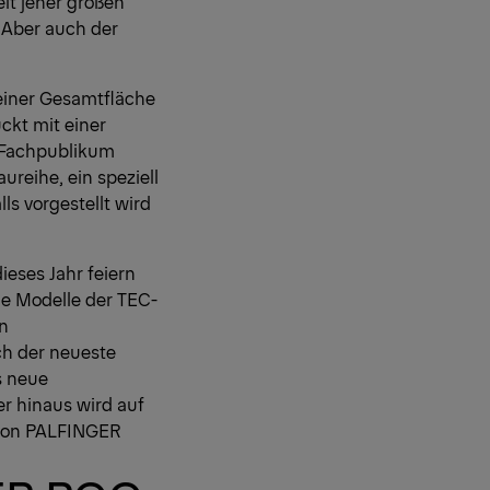
it jeher großen
. Aber auch der
einer Gesamtfläche
ckt mit einer
Fachpublikum
ureihe, ein speziell
ls vorgestellt wird
eses Jahr feiern
le Modelle der TEC-
en
h der neueste
 neue
er hinaus wird auf
 von PALFINGER