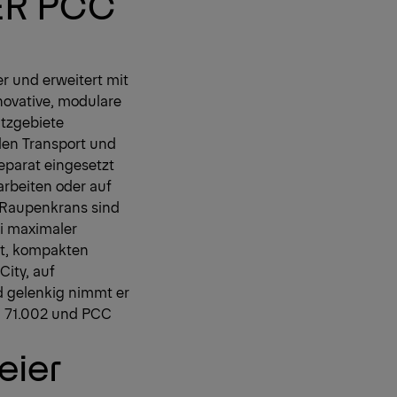
GER PCC
r und erweitert mit
novative, modulare
atzgebiete
den Transport und
eparat eingesetzt
rbeiten oder auf
 Raupenkrans sind
ei maximaler
it, kompakten
ity, auf
d gelenkig nimmt er
CC 71.002 und PCC
eier