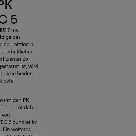
PK
C 5
TEC 7
mit
folge des
einer mittleren
er erhältlichen
fizienter zu
tattet ist, wird
ch diese beiden
t sehr
io um den PK
ert, bietet dabei
n von
TEC 7 punktet im
 Ein weiteres