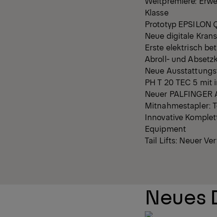
Weltpremiere: Erwe
Klasse
Prototyp EPSILON Q
Neue digitale Kran
Erste elektrisch b
Abroll- und Absetzk
Neue Ausstattungs
PH T 20 TEC 5 mit 
Neuer PALFINGER A
Mitnahmestapler: T
Innovative Komple
Equipment
Tail Lifts: Neuer 
Neues 