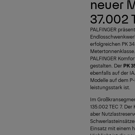
neuer M
37.002 
PALFINGER präsenti
Endlosschwenkwerk i
erfolgreichen PK 340
Metertonnenklasse. 
PALFINGER Komfort-
gestalten. Der
PK 3
ebenfalls auf der I
Modelle auf dem P-
leistungsstark ist.
Im Großkransegment
135.002 TEC 7. Der 
aber Nutzlastreserv
Schwerlasteinsätzen
Einsatz mit einem 