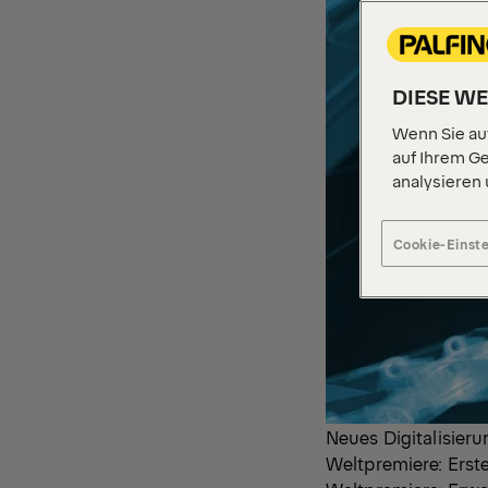
DIESE W
Wenn Sie auf
auf Ihrem Ge
analysieren
Cookie-Einst
Neues Digitalisie
Weltpremiere: Ers