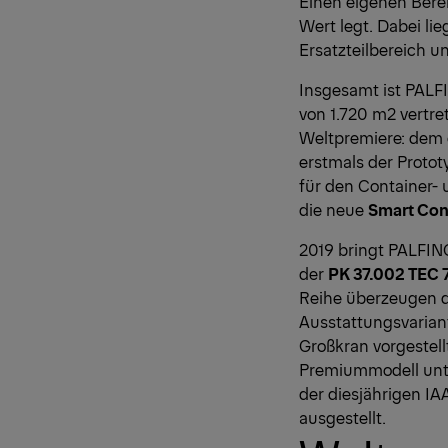
Einen eigenen Bere
Wert legt. Dabei li
Ersatzteilbereich 
Insgesamt ist PALF
von 1.720 m2 vertre
Weltpremiere: dem
erstmals der Protot
für den Container- u
die neue
Smart Con
2019 bringt PALFING
der
PK 37.002 TEC 
Reihe überzeugen d
Ausstattungsvarian
Großkran vorgestell
Premiummodell unt
der diesjährigen IA
ausgestellt.