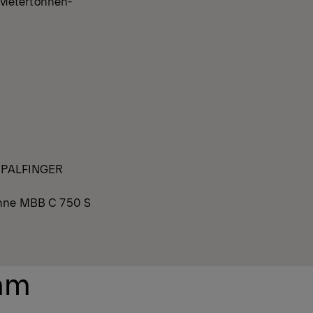
-Metertonnen-
d PALFINGER
bühne MBB C 750 S
amm