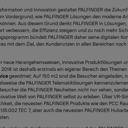
nsformation und Innovation gestaltet PALFINGER die Zukunft
e im Vordergrund, wie PALFINGER Lösungen den moderne Arb
 können. Aus diesem Grund denkt PALFINGER in Lösungen, 
t verbessern, die Effizienz steigern und zu noch mehr Sich
ungsprogramm bündelt PALFINGER daher seine digitalen K
es mit dem Ziel, den Kundenutzen in allen Bereichen noch 
ür neue Herangehensweisen, innovative Produktlösungen 
A 2018 ist deshalb erstmals ein eigener Bereich den Theme
vice
gewidmet: Auf 150 m2 sind die Besucher eingeladen, ne
ielsweise die PALFINGER Telematiklösungen kennenzulernen.
 Besucher die PALFINGER Neuheiten nicht nur sehen, sond
nnovative Welt von PALFINGER selbst zu erleben. Über VR-Si
chkeit, die neuesten PALFINGER Produkte wie den PCC Ra
135.002 TEC 7, aber auch die neuesten PALFINGER Hubarb
sten.