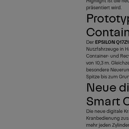
Highlight ist die n
präsentiert wird.
Prototy
Contain
Der
EPSILON Q17Z
Nutzfahrzeuge in Ha
Container- und Recy
von 10,3 m. Gleichz
besondere Neuerung
Spitze bis zum Grun
Neue di
Smart C
Die neue digitale K
Kranbedienung zusät
mehr jeden Zylinder