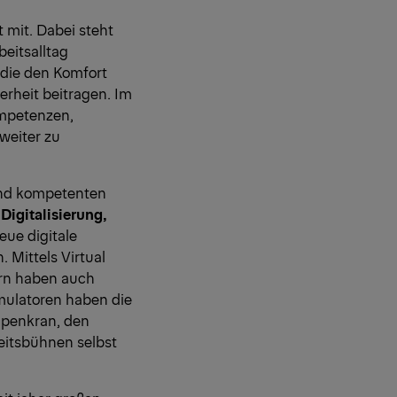
 mit. Dabei steht
eitsalltag
die den Komfort
erheit beitragen. Im
ompetenzen,
weiter zu
und kompetenten
n
Digitalisierung,
ue digitale
 Mittels Virtual
ern haben auch
mulatoren haben die
upenkran, den
eitsbühnen selbst