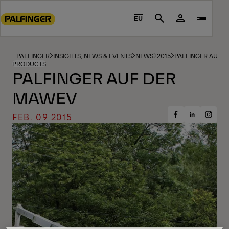
Go
to
EU
Search
main
content
Go
PALFINGER
INSIGHTS, NEWS & EVENTS
NEWS
2015
PALFINGER AUF 
PRODUCTS
to
PALFINGER AUF DER
footer
MAWEV
content
FEB. 09 2015
Share
Share
Share
on
on
on
Facebook
Insta
LinkedIn